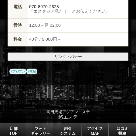
電話
070-8970-2625
「エスタジア見た！」とお伝えください。
営時
12:00～翌 02:00
料金
40分 / 5,000円～
リンク・バナー
#
アジアン
#
店舗
高田馬場アジアンエステ
悠エステ
店舗
フォト
割引
アクセス
口コミ
TOP
ギャラリー
システム
MAP
投稿