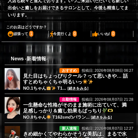
入店も続々と進んでおります。いつご来店いただいても新しい
出会いと癒しをお届けできるサロンとして、今後も精進してま
いります。
このお店はどうですか？
1
0
0
頑張って
今度行くよ
いいね!
News -新着情報-
おすすめ
投稿日: 2026年08月08日 06:27
見た目はちょっぴりクール？って思いきや… 話
すとめちゃくちゃ明るいっ
NO.1ちゃん
T1...
[続きをみる]
出勤情報
投稿日: 2026年08月07日 21:28
一生懸命な性格がそのまま施術に出ていて、満
足感しっかり＆癒し効果もばっちり
NO.8ちゃん
T162cmのバラン...
[続きをみる]
新人速報
投稿日: 2026年08月07日 12:27
きめ細かくてやわらかそうな美肌は、まるで水