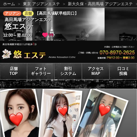
ホーム
東京 アジアンエステ
新大久保・高田馬場 アジアンエステ
【高田馬場駅早稲田口】
アジアン
店舗
高田馬場アジアンエステ
悠エステ
99
12:00～翌 02:00
店舗
フォト
割引
アクセス
口コミ
TOP
ギャラリー
システム
MAP
投稿