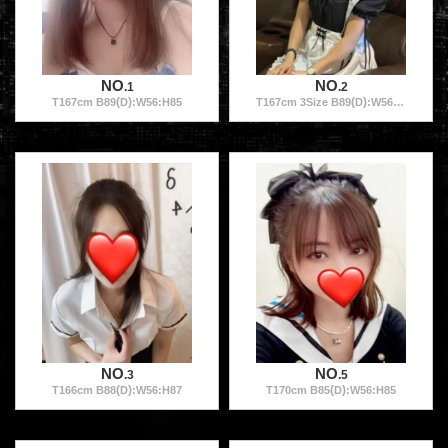
NO
NO
.1
.2
(
)
(
)
T
167
cm B
89
D
:W
56
:H
85
T
167
cm
3
Size B
89
D
:W
56
:H
85
NO
NO
.3
.5
(
)
(
)
T
166
cm B
88
D
:W
56
:H
87
T
170
cm B
85
D
:W
56
:H
85