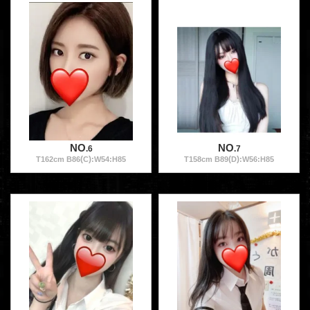
NO
NO
.6
.7
(
)
(
)
T
162
cm B
86
C
:W
54
:H
85
T
158
cm B
89
D
:W
56
:H
85