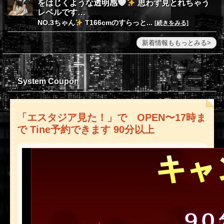
をはじくような透明感
思わず見とれちゃう
レベルです…
NO.3ちゃん
T166cmのすらっと...
[続きをみる]
新着情報ももっとみる
System Coupon
「エスタジア見た！」で OPEN〜17時ま
で Tine予約できます 90分以上