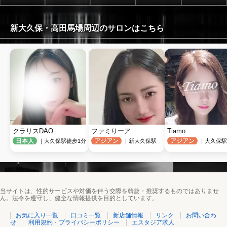
新大久保・高田馬場周辺のサロンはこちら
クラリスDAO
ファミりーア
Tiamo
日本人
アジアン
アジアン
｜大久保駅徒歩1分
｜新大久保駅
｜大久保駅
当サイトは、性的サービスや対価を伴う交際を斡旋・推奨するものではありませ
ん。法令を遵守し、健全な情報提供を目的としています。
お気に入り一覧
口コミ一覧
新店舗情報
リンク
お問い合わ
せ
利用規約・プライバシーポリシー
エスタジア求人