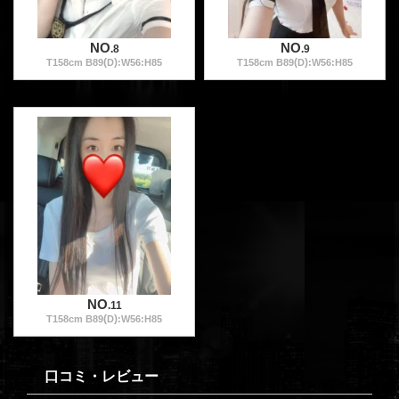
NO
NO
.8
.9
(
)
(
)
T
158
cm B
89
D
:W
56
:H
85
T
158
cm B
89
D
:W
56
:H
85
NO
.11
(
)
T
158
cm B
89
D
:W
56
:H
85
口コミ・レビュー