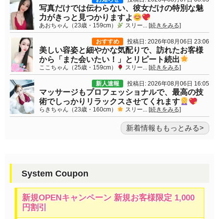
写真だけでは伝わらない、彼女だけの特別な魅
力がきっと見つかりますよ
あおちゃん（23歳・159cm）
スリー...
[続きをみる]
おすすめ
投稿日: 2026年08月06日 23:06
美しい容姿と細やかな気配りで、訪れたお客様
から「また会いたい！」とリピート続出
ここちゃん（25歳・159cm）
スリー...
[続きをみる]
新人速報
投稿日: 2026年08月06日 16:05
マッサージもプロフェッショナルで、最高の技
術でしっかりリラックスさせてくれます
らきちゃん（23歳・160cm）
スリー...
[続きをみる]
新着情報ももっとみる
System Coupon
新規OPENキャンペーン 新規お客様限定 1,000
円割引