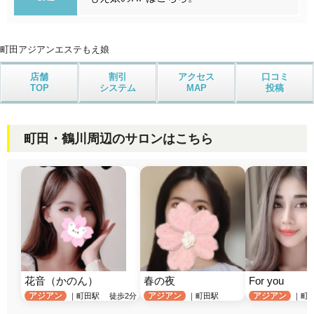
町田アジアンエステ
もえ娘
店舗
割引
アクセス
口コミ
TOP
システム
MAP
投稿
町田・鶴川周辺のサロンはこちら
花音（かのん）
春の夜
For you
アジアン
アジアン
アジアン
｜町田駅 徒歩2分
｜町田駅
｜町田