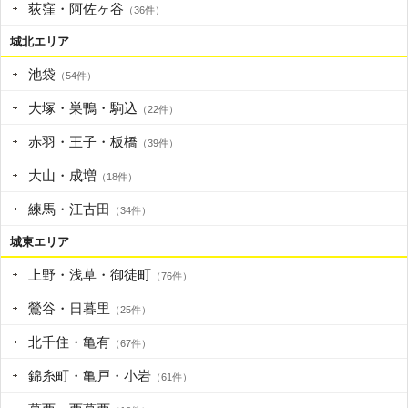
荻窪・阿佐ヶ谷
（36件）
城北エリア
池袋
（54件）
大塚・巣鴨・駒込
（22件）
赤羽・王子・板橋
（39件）
大山・成増
（18件）
練馬・江古田
（34件）
城東エリア
上野・浅草・御徒町
（76件）
鶯谷・日暮里
（25件）
北千住・亀有
（67件）
錦糸町・亀戸・小岩
（61件）