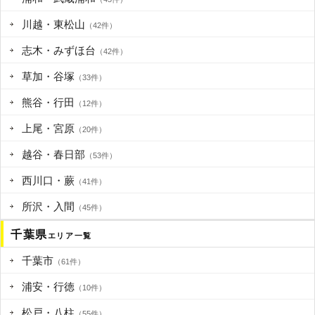
川越・東松山
（42件）
志木・みずほ台
（42件）
草加・谷塚
（33件）
熊谷・行田
（12件）
上尾・宮原
（20件）
越谷・春日部
（53件）
西川口・蕨
（41件）
所沢・入間
（45件）
千葉県
エリア一覧
千葉市
（61件）
浦安・行徳
（10件）
松戸・八柱
（55件）