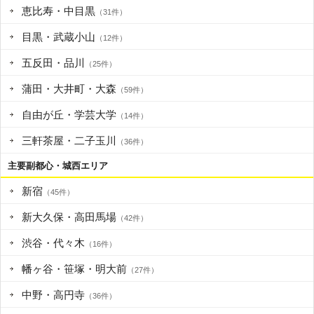
恵比寿・中目黒
（31件）
目黒・武蔵小山
（12件）
五反田・品川
（25件）
蒲田・大井町・大森
（59件）
自由が丘・学芸大学
（14件）
三軒茶屋・二子玉川
（36件）
主要副都心・城西エリア
新宿
（45件）
新大久保・高田馬場
（42件）
渋谷・代々木
（16件）
幡ヶ谷・笹塚・明大前
（27件）
中野・高円寺
（36件）