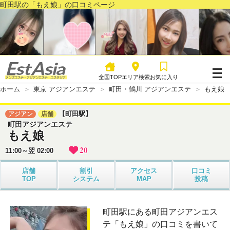
町田駅の「もえ娘」の口コミページ
全国TOP
エリア検索
お気に入り
ホーム
東京 アジアンエステ
町田・鶴川 アジアンエステ
もえ娘
【町田駅】
アジアン
店舗
町田アジアンエステ
もえ娘
20
11:00～翌 02:00
店舗
割引
アクセス
口コミ
TOP
システム
MAP
投稿
町田駅にある町田アジアンエス
テ「もえ娘」の口コミを書いて