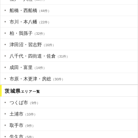
船橋・西船橋
（44件）
市川・本八幡
（22件）
柏・我孫子
（32件）
津田沼・習志野
（16件）
八千代・四街道・佐倉
（31件）
成田・富里
（14件）
市原・木更津・房総
（30件）
茨城県
エリア一覧
つくば市
（9件）
土浦市
（10件）
取手市
（9件）
牛久市
（5件）