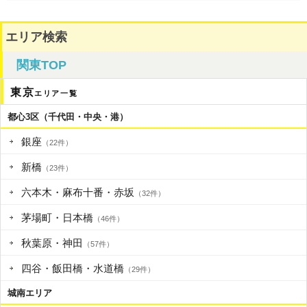
エリア検索
関東TOP
東京
エリア一覧
都心3区（千代田・中央・港）
銀座
（22件）
新橋
（23件）
六本木・麻布十番・赤坂
（32件）
茅場町・日本橋
（46件）
秋葉原・神田
（57件）
四谷・飯田橋・水道橋
（29件）
城南エリア