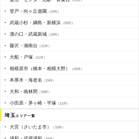
（28件）
登戸・向ヶ丘遊園
（10件）
武蔵小杉・綱島・新横浜
（55件）
溝の口・武蔵新城
（18件）
藤沢・湘南台
（31件）
大船・戸塚
（21件）
相模原市（橋本・相模大野）
（45件）
本厚木・海老名
（26件）
大和・南林間
（39件）
小田原・茅ヶ崎・平塚
（21件）
埼玉
エリア一覧
大宮（さいたま市）
（33件）
浦和・武蔵浦和
（45件）