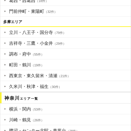
葛西・西葛西
（18件）
門前仲町・東陽町
（32件）
多摩エリア
立川・八王子・国分寺
（79件）
吉祥寺・三鷹・小金井
（29件）
調布・府中
（55件）
町田・鶴川
（19件）
西東京・東久留米・清瀬
（21件）
久米川・秋津・福生
（30件）
神奈川
エリア一覧
横浜・関内
（53件）
川崎・鶴見
（26件）
鷺沼・センター北駅・青葉台