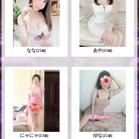
なな
あや
(
23
)
(
24
)
歳
歳
にゃにゃ
ゆな
(
23
)
(
21
)
歳
歳