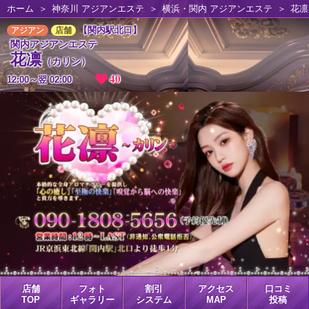
ホーム
神奈川 アジアンエステ
横浜・関内 アジアンエステ
花凛
【関内駅北口】
アジアン
店舗
関内アジアンエステ
花凛
（カリン）
40
12:00～翌 02:00
店舗
フォト
割引
アクセス
口コミ
TOP
ギャラリー
システム
MAP
投稿