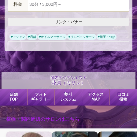
料金
30分 / 3,000円～
リンク・バナー
#
アジアン
#
店舗
#
オイルマッサージ
#
リンパマッサージ
#
指圧・つぼ
関内アジアンエステ
花凛（カリン）
店舗
フォト
割引
アクセス
口コミ
TOP
ギャラリー
システム
MAP
投稿
横浜・関内周辺のサロンはこちら