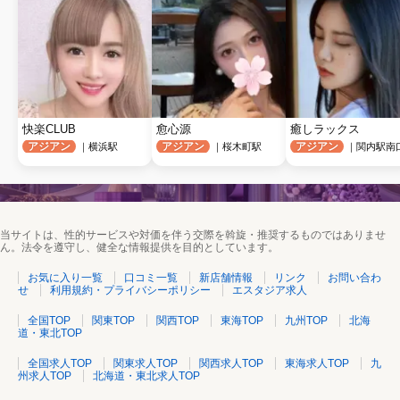
快楽CLUB
愈心源
癒しラックス
アジアン
アジアン
アジアン
｜横浜駅
｜桜木町駅
｜関内駅南
当サイトは、性的サービスや対価を伴う交際を斡旋・推奨するものではありませ
ん。法令を遵守し、健全な情報提供を目的としています。
お気に入り一覧
口コミ一覧
新店舗情報
リンク
お問い合わ
せ
利用規約・プライバシーポリシー
エスタジア求人
全国TOP
関東TOP
関西TOP
東海TOP
九州TOP
北海
道・東北TOP
全国求人TOP
関東求人TOP
関西求人TOP
東海求人TOP
九
州求人TOP
北海道・東北求人TOP