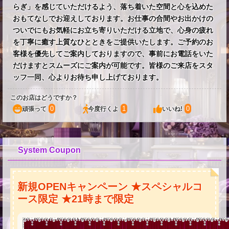
らぎ」を感じていただけるよう、落ち着いた空間と心を込めた
おもてなしでお迎えしております。お仕事の合間やお出かけの
ついでにもお気軽にお立ち寄りいただける立地で、心身の疲れ
を丁寧に癒す上質なひとときをご提供いたします。ご予約のお
客様を優先してご案内しておりますので、事前にお電話をいた
だけますとスムーズにご案内が可能です。皆様のご来店をスタ
ッフ一同、心よりお待ち申し上げております。
このお店はどうですか？
0
1
0
頑張って
今度行くよ
いいね!
System Coupon
新規OPENキャンペーン ★スペシャルコ
ース限定 ★21時まで限定