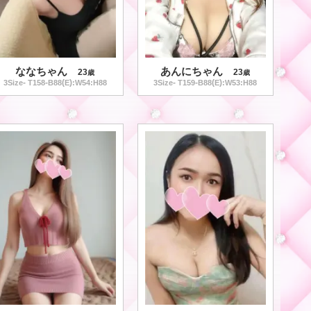
ななちゃん
あんにちゃん
23
23
歳
歳
-
-
(
)
-
-
(
)
3
Size
T
158
B
88
E
:W
54
:H
88
3
Size
T
159
B
88
E
:W
53
:H
88
★