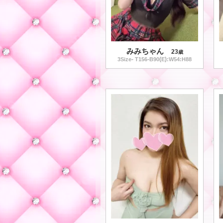
みみちゃん
23
歳
-
-
(
)
3
Size
T
156
B
90
E
:W
54
:H
88