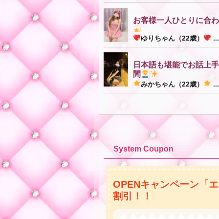
お客様一人ひとりに合わ
ゆりちゃん（22歳）
..
日本語も堪能でお話上手
★
間
みかちゃん（22歳）
..
★
System Coupon
OPENキャンペーン「エ
割引！！