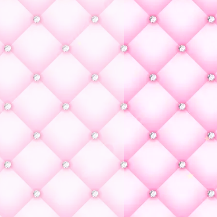
★
★
★