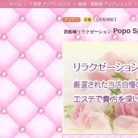
ホーム
千葉県 アジアンエステ
船橋・西船橋 アジアンエステ
【西船橋駅】
アジアン
店舗
Popo S
西船橋リラクゼーション
★
★
★