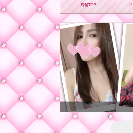
店舗
TOP
フ
★