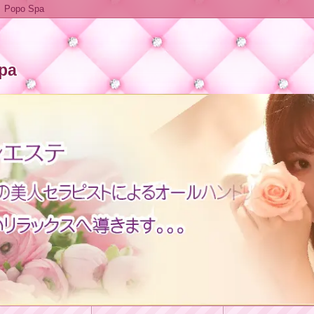
Popo Spa
pa
★