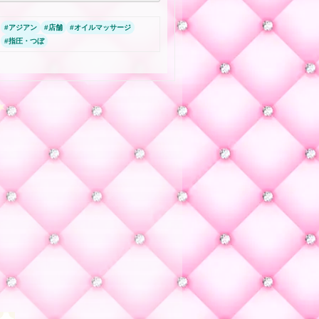
#
アジアン
#
店舗
#
オイルマッサージ
#
指圧・つぼ
★