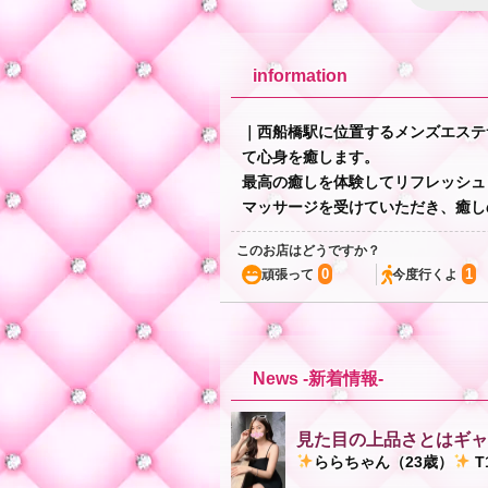
information
｜西船橋駅に位置するメンズエステサ
て心身を癒します。
最高の癒しを体験してリフレッシュ
マッサージを受けていただき、癒し
このお店はどうですか？
0
1
頑張って
今度行くよ
★
News -新着情報-
見た目の上品さとはギャ
ららちゃん（23歳）
T1