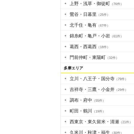
上野・浅草・御徒町
（76件）
鶯谷・日暮里
（25件）
北千住・亀有
（67件）
錦糸町・亀戸・小岩
（61件）
葛西・西葛西
（18件）
門前仲町・東陽町
（32件）
多摩エリア
立川・八王子・国分寺
（79件）
吉祥寺・三鷹・小金井
（29件）
調布・府中
（55件）
町田・鶴川
（19件）
西東京・東久留米・清瀬
（21件）
久米川・秋津・福生
（30件）