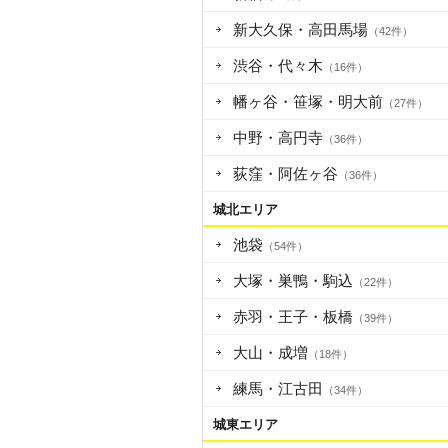
新大久保・高田馬場
（42件）
渋谷・代々木
（16件）
幡ヶ谷・笹塚・明大前
（27件）
中野・高円寺
（36件）
荻窪・阿佐ヶ谷
（36件）
城北エリア
池袋
（54件）
大塚・巣鴨・駒込
（22件）
赤羽・王子・板橋
（39件）
大山・成増
（18件）
練馬・江古田
（34件）
城東エリア