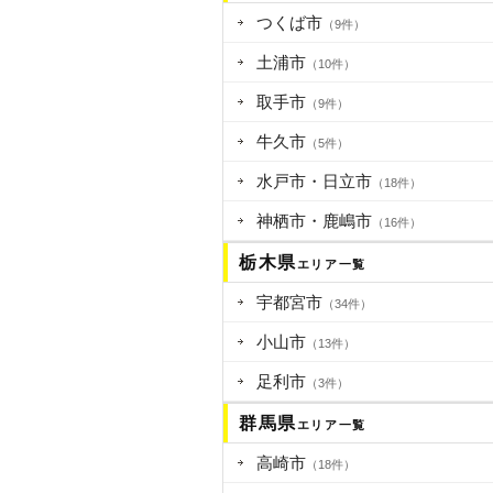
つくば市
（9件）
土浦市
（10件）
取手市
（9件）
牛久市
（5件）
水戸市・日立市
（18件）
神栖市・鹿嶋市
（16件）
栃木県
エリア一覧
宇都宮市
（34件）
小山市
（13件）
足利市
（3件）
群馬県
エリア一覧
高崎市
（18件）