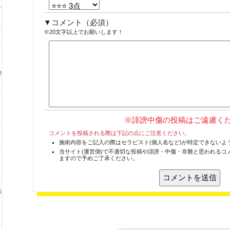
コメント
（必須）
※20文字以上でお願いします！
8
※誹謗中傷の投稿はご遠慮く
コメントを投稿される際は下記の点にご注意ください。
施術内容をご記入の際はセラピスト(個人名など)が特定できないよ
当サイト(運営側)で不適切な投稿や誹謗・中傷・非難と思われるコ
ますので予めご了承ください。
5