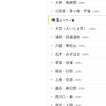
大和・南林間
（39件）
小田原・茅ヶ崎・平塚
（21件）
埼玉
エリア一覧
大宮（さいたま市）
（33件）
浦和・武蔵浦和
（45件）
川越・東松山
（42件）
志木・みずほ台
（42件）
草加・谷塚
（33件）
熊谷・行田
（12件）
上尾・宮原
（20件）
越谷・春日部
（53件）
西川口・蕨
（41件）
所沢・入間
（45件）