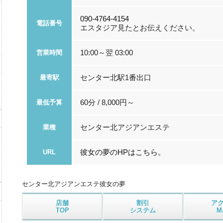
090-4764-4154
電話番号
エスタジア見たとお伝えください。
10:00～翌 03:00
営業時間
センター北駅1番出口
最寄駅
60分 / 8,000円～
最低予算
センター北アジアンエステ
業種
彼女の夢のHPはこちら。
URL
センター北アジアンエステ
彼女の夢
店舗
割引
ア
TOP
システム
M