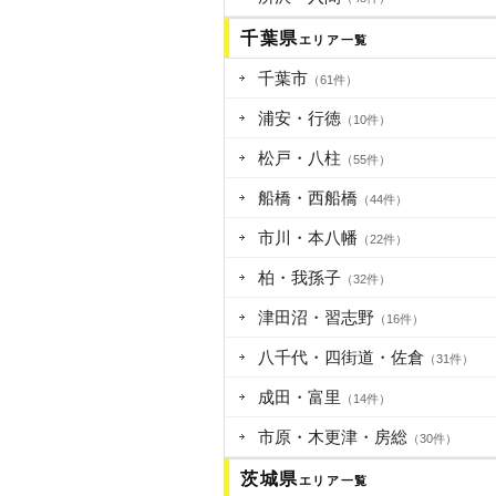
千葉県
エリア一覧
千葉市
（61件）
浦安・行徳
（10件）
松戸・八柱
（55件）
船橋・西船橋
（44件）
市川・本八幡
（22件）
柏・我孫子
（32件）
津田沼・習志野
（16件）
八千代・四街道・佐倉
（31件）
成田・富里
（14件）
市原・木更津・房総
（30件）
茨城県
エリア一覧