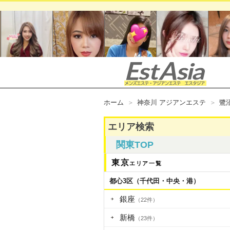
ホーム
神奈川 アジアンエステ
鷺
エリア検索
関東TOP
東京
エリア一覧
都心3区（千代田・中央・港）
銀座
（22件）
新橋
（23件）