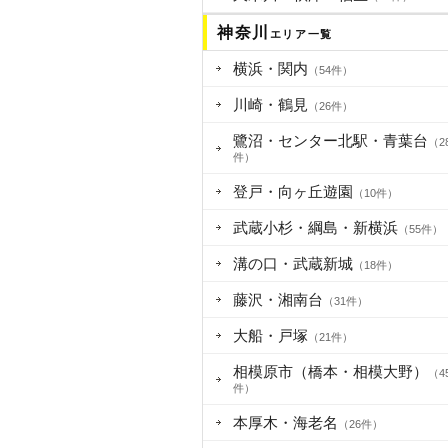
神奈川
エリア一覧
横浜・関内
（54件）
川崎・鶴見
（26件）
鷺沼・センター北駅・青葉台
（2
件）
登戸・向ヶ丘遊園
（10件）
武蔵小杉・綱島・新横浜
（55件）
溝の口・武蔵新城
（18件）
藤沢・湘南台
（31件）
大船・戸塚
（21件）
相模原市（橋本・相模大野）
（4
件）
本厚木・海老名
（26件）