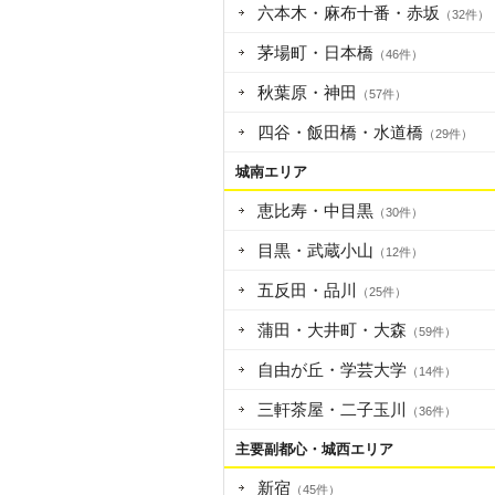
六本木・麻布十番・赤坂
（32件）
茅場町・日本橋
（46件）
秋葉原・神田
（57件）
四谷・飯田橋・水道橋
（29件）
城南エリア
恵比寿・中目黒
（30件）
目黒・武蔵小山
（12件）
五反田・品川
（25件）
蒲田・大井町・大森
（59件）
自由が丘・学芸大学
（14件）
三軒茶屋・二子玉川
（36件）
主要副都心・城西エリア
新宿
（45件）