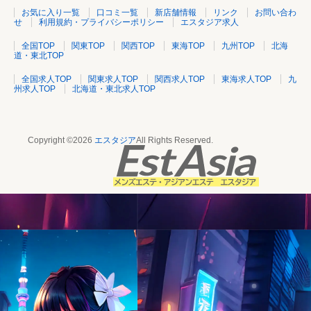
お気に入り一覧
口コミ一覧
新店舗情報
リンク
お問い合わ
せ
利用規約・プライバシーポリシー
エスタジア求人
全国TOP
関東TOP
関西TOP
東海TOP
九州TOP
北海
道・東北TOP
全国求人TOP
関東求人TOP
関西求人TOP
東海求人TOP
九
州求人TOP
北海道・東北求人TOP
Copyright ©2026
エスタジア
All Rights Reserved.