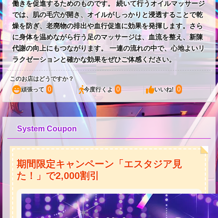
働きを促進するためのものです。 続いて行うオイルマッサージ
では、肌の毛穴が開き、オイルがしっかりと浸透することで乾
燥を防ぎ、老廃物の排出や血行促進に効果を発揮します。さら
に身体を温めながら行う足のマッサージは、血流を整え、新陳
代謝の向上にもつながります。 一連の流れの中で、心地よいリ
ラクゼーションと確かな効果をぜひご体感ください。
このお店はどうですか？
0
0
0
頑張って
今度行くよ
いいね!
System Coupon
期間限定キャンペーン「エスタジア見
た！」で2,000割引