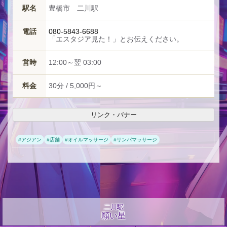
駅名
豊橋市 二川駅
電話
080-5843-6688
「エスタジア見た！」とお伝えください。
営時
12:00～翌 03:00
料金
30分 / 5,000円～
リンク・バナー
#
アジアン
#
店舗
#
オイルマッサージ
#
リンパマッサージ
二川駅
願い星