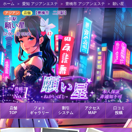
ホーム
愛知 アジアンエステ
豊橋市 アジアンエステ
願い星
【豊橋市 二川駅】
アジアン
店舗
二川駅
願い星
42
12:00～翌 03:00
店舗
フォト
割引
アクセス
口コミ
TOP
ギャラリー
システム
MAP
投稿