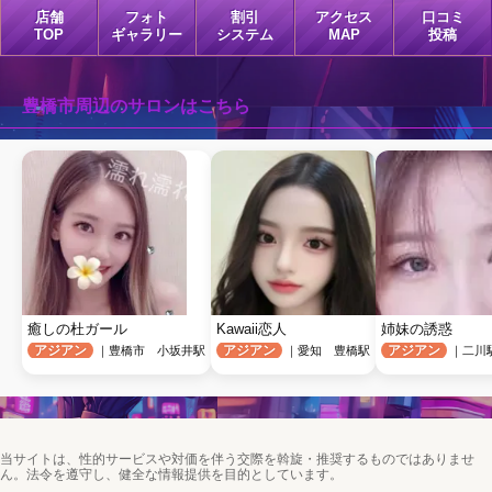
店舗
フォト
割引
アクセス
口コミ
TOP
ギャラリー
システム
MAP
投稿
豊橋市周辺のサロンはこちら
癒しの杜ガール
Kawaii恋人
姉妹の誘惑
アジアン
アジアン
アジアン
｜豊橋市 小坂井駅
｜愛知 豊橋駅
｜二川
当サイトは、性的サービスや対価を伴う交際を斡旋・推奨するものではありませ
ん。法令を遵守し、健全な情報提供を目的としています。