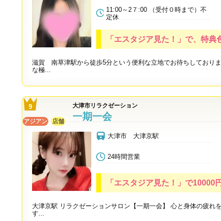
11:00～2７:00 （受付０時まで）不
定休
「エスタジア見た！」で、特典
滋賀 南草津駅から徒歩5分という便利な立地でお待ちしており
な極...
大津市リラクゼーション
一期一会
アジアン
店舗
大津市 大津京駅
24時間営業
「エスタジア見た！」で10000円
大津京駅 リラクゼーションサロン【一期一会】 心と身体の疲れ
す...