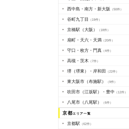
西中島・南方・新大阪
（50件）
谷町九丁目
（19件）
京橋駅（大阪）
（18件）
扇町・天六・天満
（20件）
守口・枚方・門真
（4件）
高槻・茨木
（7件）
堺（堺東）・岸和田
（22件）
東大阪市（布施駅）
（9件）
吹田市（江坂駅）・豊中
（12件）
八尾市（八尾駅）
（6件）
京都
エリア一覧
京都駅
（62件）