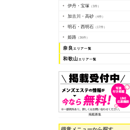
伊丹・宝塚
（3件）
加古川・高砂
（4件）
明石・西明石
（17件）
姫路
（36件）
奈良
エリア一覧
和歌山
エリア一覧
掲載募集
得意メニューから探す