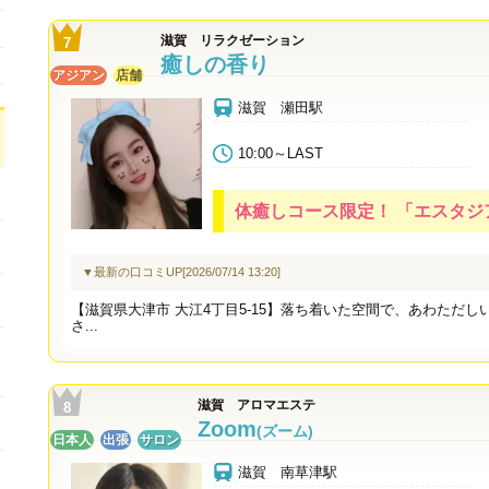
滋賀 リラクゼーション
癒しの香り
アジアン
店舗
滋賀 瀬田駅
10:00～LAST
体癒しコース限定！ 「エスタジア見
▼最新の口コミUP[2026/07/14 13:20]
【滋賀県大津市 大江4丁目5-15】落ち着いた空間で、あわただ
さ...
滋賀 アロマエステ
Zoom
(ズーム)
日本人
出張
サロン
滋賀 南草津駅