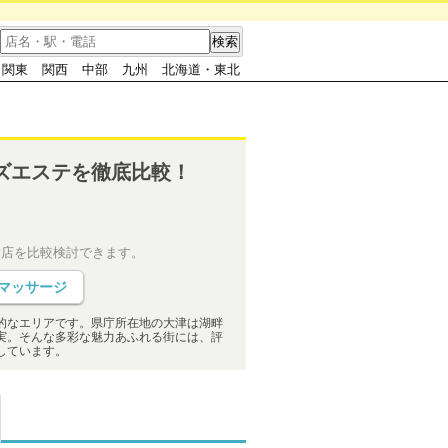
。
関東
関西
中部
九州
北海道・東北
ズエステを徹底比較！
お店を比較検討できます。
マッサージ
的なエリアです。県庁所在地の大津は湖畔
実。そんな多彩な魅力あふれる街には、評
しています。