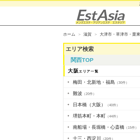
ホーム
滋賀
大津市・草津市・栗
エリア検索
関西TOP
大阪
エリア一覧
梅田・北新地・福島
（30件）
難波
（20件）
日本橋（大阪）
（40件）
堺筋本町・本町
（44件）
南船場・長堀橋・心斎橋
（15件）
十三・西淀川
（20件）