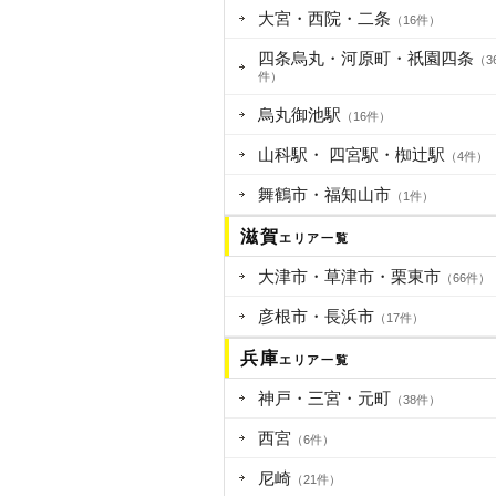
大宮・西院・二条
（16件）
四条烏丸・河原町・祇園四条
（3
件）
烏丸御池駅
（16件）
山科駅・ 四宮駅・椥辻駅
（4件）
舞鶴市・福知山市
（1件）
滋賀
エリア一覧
大津市・草津市・栗東市
（66件）
彦根市・長浜市
（17件）
兵庫
エリア一覧
神戸・三宮・元町
（38件）
西宮
（6件）
尼崎
（21件）