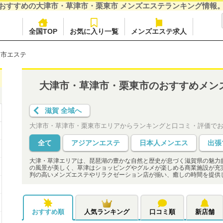
おすすめの大津市・草津市・栗東市 メンズエステランキング情報
全国TOP
お気に入り一覧
メンズエステ求人
東市エステ
大津市・草津市・栗東市のおすすめメン
滋賀 全域へ
大津市・草津市・栗東市エリアからランキングと口コミ・評価で
全て
アジアンエステ
日本人メンエス
出張
大津・草津エリアは、琵琶湖の豊かな自然と歴史が息づく滋賀県の魅力
の風景が美しく、草津はショッピングやグルメが楽しめる商業施設が充
判の高いメンズエステやリラクゼーション店が揃い、癒しの時間を提供
おすすめ順
人気ランキング
口コミ順
新店舗