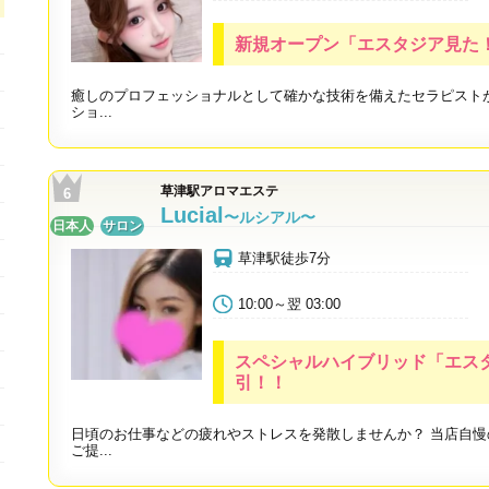
新規オープン「エスタジア見た！」
癒しのプロフェッショナルとして確かな技術を備えたセラピスト
ショ...
草津駅アロマエステ
Lucial
〜ルシアル〜
日本人
サロン
草津駅徒歩7分
10:00～翌 03:00
スペシャルハイブリッド「エスタ
引！！
日頃のお仕事などの疲れやストレスを発散しませんか？ 当店自
ご提...