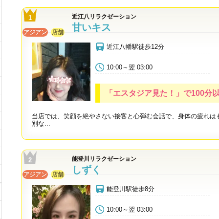
近江八リラクゼーション
甘いキス
アジアン
店舗
近江八幡駅徒歩12分
10:00～翌 03:00
「エスタジア見た！」で100分以
当店では、笑顔を絶やさない接客と心弾む会話で、身体の疲れは
別な...
能登川リラクゼーション
しずく
アジアン
店舗
能登川駅徒歩8分
10:00～翌 03:00