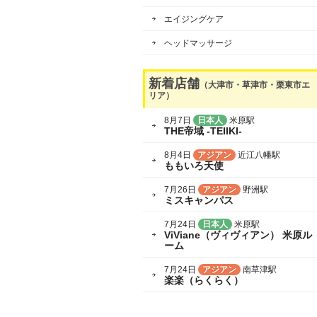
エイジングケア
ヘッドマッサージ
新着店舗
（大津市・草津市・栗東市エ
リア）
8月7日
日本人
米原駅
THE帝域 -TEIIKI-
8月4日
アジアン
近江八幡駅
ももいろ天使
7月26日
アジアン
野洲駅
ミスキャンパス
7月24日
日本人
米原駅
ViViane（ヴィヴィアン） 米原ル
ーム
7月24日
アジアン
南草津駅
楽楽（らくらく）