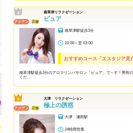
南草津リラクゼーション
ピュア
アジアン
店舗
南草津駅徒歩3分
10:00～翌 03:00
おすすめコース「エスタジア見た
南草津駅徒歩3分のアロマリンパサロン「ピュア」で～す！男性
くだ...
大津 リラクゼーション
極上の誘惑
アジアン
店舗
大津 瀬田駅
24時間営業