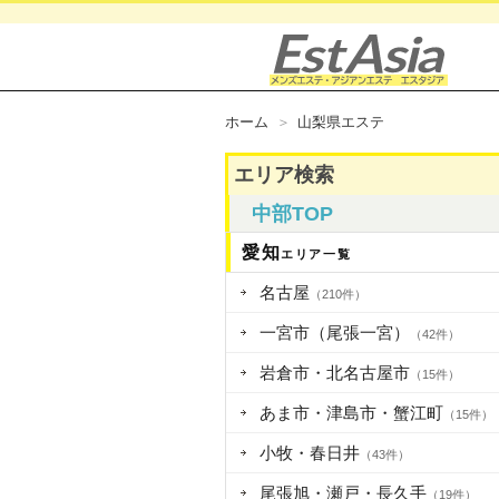
ホーム
山梨県エステ
エリア検索
中部TOP
愛知
エリア一覧
名古屋
（210件）
一宮市（尾張一宮）
（42件）
岩倉市・北名古屋市
（15件）
あま市・津島市・蟹江町
（15件）
小牧・春日井
（43件）
尾張旭・瀬戸・長久手
（19件）