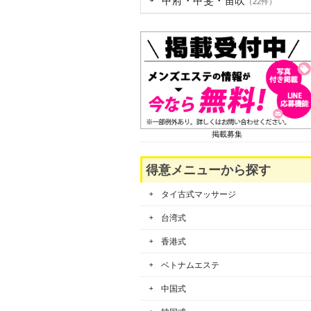
甲府・甲斐・笛吹
（22件）
掲載募集
得意メニューから探す
タイ古式マッサージ
台湾式
香港式
ベトナムエステ
中国式