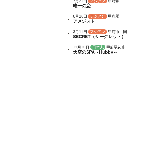
7月21日
アジアン
甲府駅
唯一の恋
6月26日
アジアン
甲府駅
アメジスト
3月11日
アジアン
甲府市 国
SECRET（シークレット）
12月18日
日本人
甲府駅徒歩
天空のSPA～Hubby～