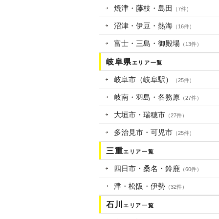
焼津・藤枝・島田
（7件）
沼津・伊豆・熱海
（16件）
富士・三島・御殿場
（13件）
岐阜県
エリア一覧
岐阜市（岐阜駅）
（25件）
岐南・羽島・各務原
（27件）
大垣市・瑞穂市
（27件）
多治見市・可児市
（25件）
三重
エリア一覧
四日市・桑名・鈴鹿
（60件）
津・松阪・伊勢
（32件）
石川
エリア一覧