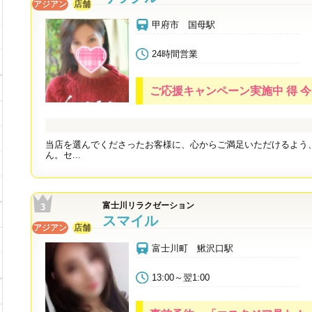
アジアン
店舗
甲府市 国母駅
24時間営業
ご応援キャンペーン実施中 得 今日
当店を選んでくださったお客様に、心からご満足いただけるよう
ん。セ...
富士川リラクゼーション
スマイル
アジアン
店舗
富士川町 鰍沢口駅
13:00～翌1:00