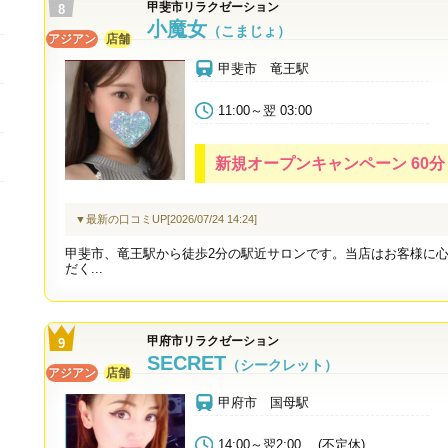
甲斐市リラクゼーション
小魔女
（こまじょ）
アジアン
店舗
甲斐市 竜王駅
11:00～翌 03:00
新規オープンキャンペーン 60分 9
▼最新の口コミUP[2026/07/24 14:24]
甲斐市、竜王駅から徒歩2分の駅近サロンです。当店はお客様に
だく...
甲府市リラクゼーション
SECRET
（シークレット）
アジアン
店舗
甲府市 国母駅
14:00～翌2:00 (不定休)