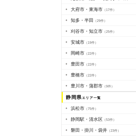
大府市・東海市
（17件）
知多・半田
（29件）
刈谷市・知立市
（25件）
安城市
（19件）
岡崎市
（22件）
豊田市
（22件）
豊橋市
（22件）
豊川市・蒲郡市
（9件）
静岡県
エリア一覧
浜松市
（75件）
静岡駅・清水区
（53件）
磐田・掛川・袋井
（23件）