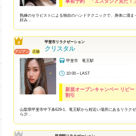
事前予約 「エスタジア見た！」
熟練のセラピストによる独自のハンドテクニックで、身体に溜ま
好み...
甲斐市リラクゼーション
クリスタル
アジアン
店舗
甲斐市 竜王駅
10:00～LAST
新規オープンキャンペー リピートお
割引
山梨県甲斐市中下条629-1、竜王駅から程近い場所にあるリラク
ら少...
甲府駅リラクゼーション