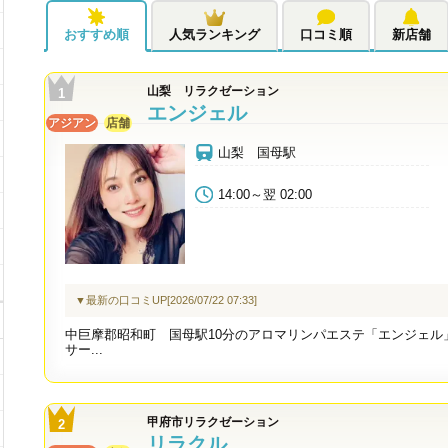
おすすめ順
人気ランキング
口コミ順
新店舗
山梨 リラクゼーション
エンジェル
アジアン
店舗
山梨 国母駅
14:00～翌 02:00
▼最新の口コミUP[2026/07/22 07:33]
中巨摩郡昭和町 国母駅10分のアロマリンパエステ「エンジェル
サー...
甲府市リラクゼーション
リラクル