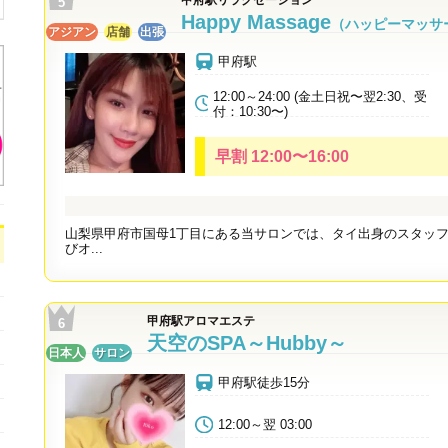
Happy Massage
（ハッピーマッサ
アジアン
店舗
出張
甲府駅
12:00～24:00 (金土日祝〜翌2:30、受
付：10:30〜)
早割 12:00〜16:00
山梨県甲府市国母1丁目にある当サロンでは、タイ出身のスタッ
びオ...
甲府駅アロマエステ
天空のSPA～Hubby～
日本人
サロン
甲府駅徒歩15分
12:00～翌 03:00