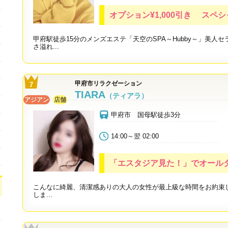
オプション¥1,000引き スペシ
甲府駅徒歩15分のメンズエステ「天空のSPA～Hubby～」美人
さ溢れ...
甲府市リラクゼーション
TIARA
（ティアラ）
アジアン
店舗
甲府市 国母駅徒歩3分
14:00～翌 02:00
「エスタジア見た！」でオールタイム
こんなに綺麗、清潔感ありの大人の女性が最上級な時間をお約束
しま...