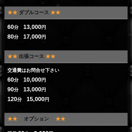
★
★
ダブルコース
★
★
60
13,000
分
円
80
17,000
分
円
★
★
出張コース
★
★
交通費はお問合せ下さい
60
10,000
分
円
90
13,000
分
円
120
15,000
分
円
★
★
オプション
★
★