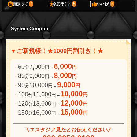
7
5
5
頑張って
今度行くよ
いいね!
System Coupon
▼ご新規様！★1000円割引き！★
6,000
60
7,000
・
分
円→
円
8,000
80
9,000
・
分
円→
円
9,000
90
10,000
・
分
円→
円
10,000
100
11,000
・
分
円→
円
12,000
120
13,000
・
分
円→
円
15,000
150
16,000
・
分
円→
円
エスタジア見たとお伝えください