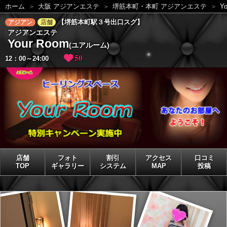
ホーム
大阪 アジアンエステ
堺筋本町・本町 アジアンエステ
Y
【堺筋本町駅３号出口スグ】
アジアン
店舗
アジアンエステ
Your Room
(ユアルーム)
50
12：00～24:00
店舗
フォト
割引
アクセス
口コミ
TOP
ギャラリー
システム
MAP
投稿