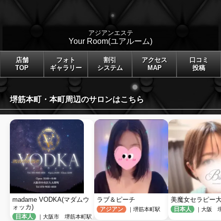
アジアンエステ
Your Room(ユアルーム)
店舗
フォト
割引
アクセス
口コミ
TOP
ギャラリー
システム
MAP
投稿
堺筋本町・本町周辺のサロンはこちら
madame VODKA(マダムウ
ラブ＆ピーチ
美魔女セラピー
ォッカ)
アジアン
日本人
｜堺筋本町駅
｜大阪 
日本人
｜大阪市 堺筋本町駅