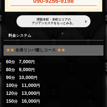
090-9256-9198
堺筋本町・本町エリアの
アジアンエステをもっとみる。
料金システム
★
★
全身リンパ癒しコース
★
★
60
7,000
分
円
80
9,000
分
円
90
10,000
分
円
100
11,000
分
円
120
13,000
分
円
150
16,000
分
円