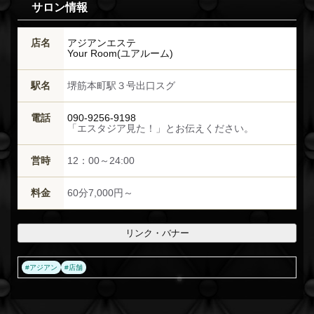
サロン情報
店名
アジアンエステ
Your Room(ユアルーム)
駅名
堺筋本町駅３号出口スグ
電話
090-9256-9198
「エスタジア見た！」とお伝えください。
営時
12：00～24:00
料金
60分7,000円～
リンク・バナー
#
アジアン
#
店舗