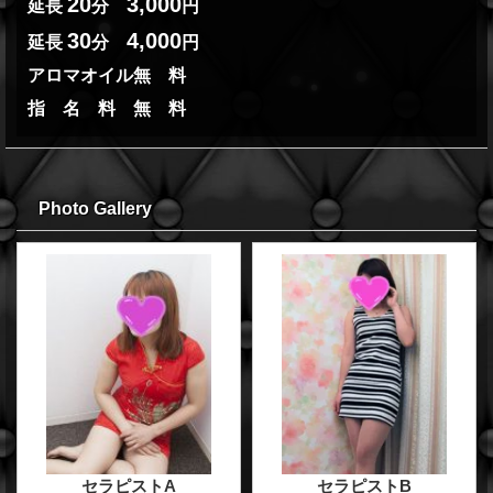
20
3,000
延長
分
円
30
4,000
延長
分
円
アロマオイル無 料
指 名 料 無 料
Photo Gallery
セラピストA
セラピストB