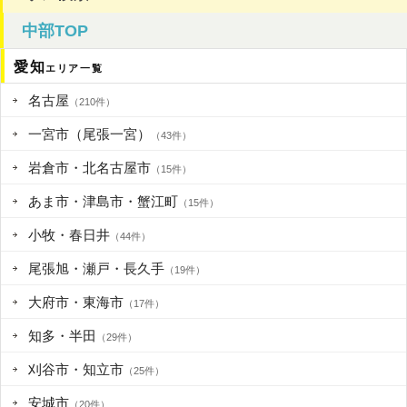
中部TOP
愛知
エリア一覧
名古屋
（210件）
一宮市（尾張一宮）
（43件）
岩倉市・北名古屋市
（15件）
あま市・津島市・蟹江町
（15件）
小牧・春日井
（44件）
尾張旭・瀬戸・長久手
（19件）
大府市・東海市
（17件）
知多・半田
（29件）
刈谷市・知立市
（25件）
安城市
（20件）