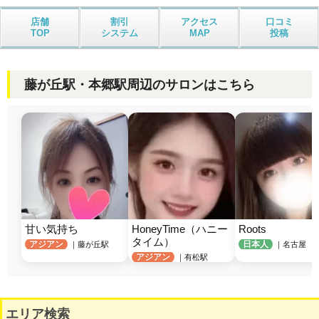
店舗
割引
アクセス
口コミ
TOP
システム
MAP
投稿
藤が丘駅・本郷駅周辺のサロンはこちら
甘い気持ち
HoneyTime（ハニー
Roots
タイム）
アジアン
日本人
｜藤が丘駅
｜名古屋 
アジアン
｜有松駅
エリア検索