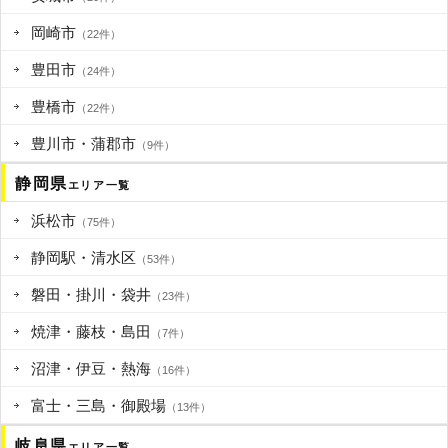
岡崎市
（22件）
豊田市
（24件）
豊橋市
（22件）
豊川市・蒲郡市
（9件）
静岡県
エリア一覧
浜松市
（75件）
静岡駅・清水区
（53件）
磐田・掛川・袋井
（23件）
焼津・藤枝・島田
（7件）
沼津・伊豆・熱海
（16件）
富士・三島・御殿場
（13件）
岐阜県
エリア一覧