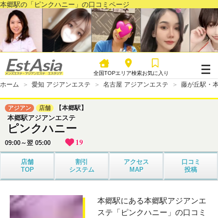
本郷駅の「ピンクハニー」の口コミページ
全国TOP
エリア検索
お気に入り
ホーム
愛知 アジアンエステ
名古屋 アジアンエステ
藤が丘駅・本
【本郷駅】
アジアン
店舗
本郷駅アジアンエステ
ピンクハニー
19
09:00～翌 05:00
店舗
割引
アクセス
口コミ
TOP
システム
MAP
投稿
本郷駅にある本郷駅アジアンエ
ステ「ピンクハニー」の口コミ