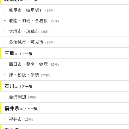
岐阜市（岐阜駅）
（25件）
岐南・羽島・各務原
（27件）
大垣市・瑞穂市
（26件）
多治見市・可児市
（25件）
三重
エリア一覧
四日市・桑名・鈴鹿
（60件）
津・松阪・伊勢
（32件）
石川
エリア一覧
金沢周辺
（40件）
福井県
エリア一覧
福井市
（17件）