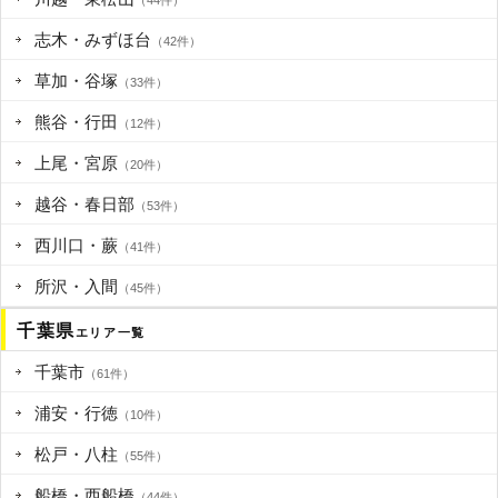
志木・みずほ台
（42件）
草加・谷塚
（33件）
熊谷・行田
（12件）
上尾・宮原
（20件）
越谷・春日部
（53件）
西川口・蕨
（41件）
所沢・入間
（45件）
千葉県
エリア一覧
千葉市
（61件）
浦安・行徳
（10件）
松戸・八柱
（55件）
船橋・西船橋
（44件）