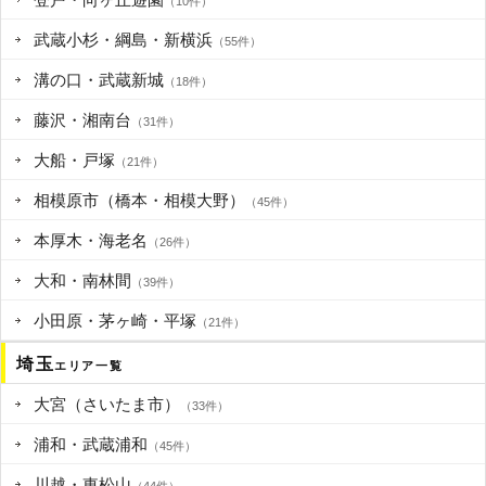
（10件）
武蔵小杉・綱島・新横浜
（55件）
溝の口・武蔵新城
（18件）
藤沢・湘南台
（31件）
大船・戸塚
（21件）
相模原市（橋本・相模大野）
（45件）
本厚木・海老名
（26件）
大和・南林間
（39件）
小田原・茅ヶ崎・平塚
（21件）
埼玉
エリア一覧
大宮（さいたま市）
（33件）
浦和・武蔵浦和
（45件）
川越・東松山
（44件）