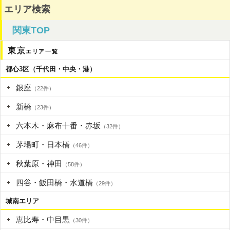
エリア検索
関東TOP
東京
エリア一覧
都心3区（千代田・中央・港）
銀座
（22件）
新橋
（23件）
六本木・麻布十番・赤坂
（32件）
茅場町・日本橋
（46件）
秋葉原・神田
（58件）
四谷・飯田橋・水道橋
（29件）
城南エリア
恵比寿・中目黒
（30件）