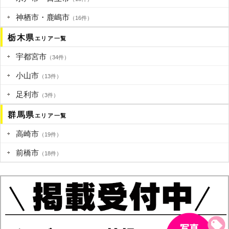
神栖市・鹿嶋市
（16件）
栃木県
エリア一覧
宇都宮市
（34件）
小山市
（13件）
足利市
（3件）
群馬県
エリア一覧
高崎市
（19件）
前橋市
（18件）