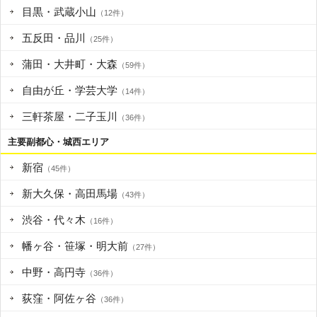
目黒・武蔵小山
（12件）
五反田・品川
（25件）
蒲田・大井町・大森
（59件）
自由が丘・学芸大学
（14件）
三軒茶屋・二子玉川
（36件）
主要副都心・城西エリア
新宿
（45件）
新大久保・高田馬場
（43件）
渋谷・代々木
（16件）
幡ヶ谷・笹塚・明大前
（27件）
中野・高円寺
（36件）
荻窪・阿佐ヶ谷
（36件）