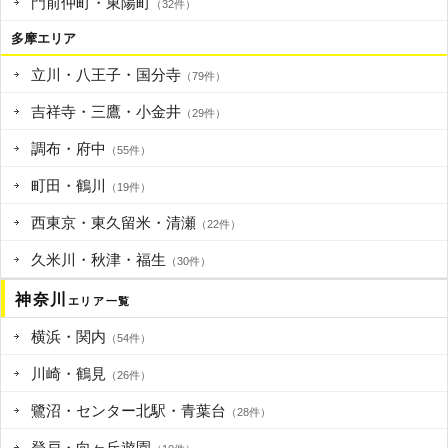
門前仲町・東陽町
（32件）
多摩エリア
立川・八王子・国分寺
（79件）
吉祥寺・三鷹・小金井
（29件）
調布・府中
（55件）
町田・鶴川
（19件）
西東京・東久留米・清瀬
（22件）
久米川・秋津・福生
（30件）
神奈川
エリア一覧
横浜・関内
（54件）
川崎・鶴見
（26件）
鷺沼・センター北駅・青葉台
（28件）
登戸・向ヶ丘遊園