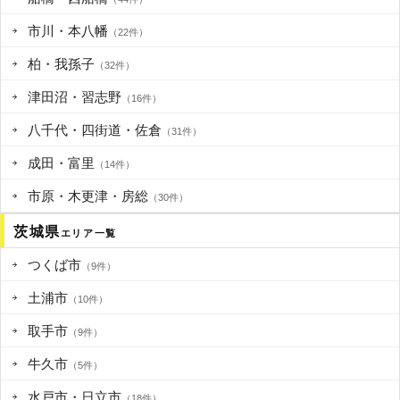
市川・本八幡
（22件）
柏・我孫子
（32件）
津田沼・習志野
（16件）
八千代・四街道・佐倉
（31件）
成田・富里
（14件）
市原・木更津・房総
（30件）
茨城県
エリア一覧
つくば市
（9件）
土浦市
（10件）
取手市
（9件）
牛久市
（5件）
水戸市・日立市
（18件）