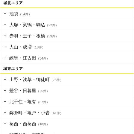
城北エリア
池袋
（54件）
大塚・巣鴨・駒込
（22件）
赤羽・王子・板橋
（39件）
大山・成増
（18件）
練馬・江古田
（34件）
城東エリア
上野・浅草・御徒町
（76件）
鶯谷・日暮里
（25件）
北千住・亀有
（67件）
錦糸町・亀戸・小岩
（61件）
葛西・西葛西
（18件）