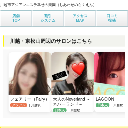
川越市アジアンエステ
幸せの楽園（しあわせのらくえん）
店舗
割引
アクセス
口コミ
TOP
システム
MAP
投稿
川越・東松山周辺のサロンはこちら
フェアリー（Fairy）
大人のNeverland ～
LAGOON
ネバーランド～
アジアン
日本人
｜川越駅
｜川越駅
日本人
｜川越駅