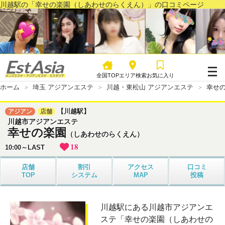
川越駅の「幸せの楽園（しあわせのらくえん）」の口コミページ
全国TOP
エリア検索
お気に入り
ホーム
埼玉 アジアンエステ
川越・東松山 アジアンエステ
幸せ
【川越駅】
アジアン
店舗
川越市アジアンエステ
幸せの楽園
（しあわせのらくえん）
18
10:00～LAST
店舗
割引
アクセス
口コミ
TOP
システム
MAP
投稿
川越駅にある川越市アジアンエ
ステ「幸せの楽園（しあわせの