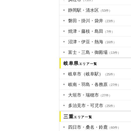
（75件）
静岡駅・清水区
（53件）
磐田・掛川・袋井
（23件）
焼津・藤枝・島田
（7件）
沼津・伊豆・熱海
（16件）
富士・三島・御殿場
（13件）
岐阜県
エリア一覧
岐阜市（岐阜駅）
（25件）
岐南・羽島・各務原
（27件）
大垣市・瑞穂市
（27件）
多治見市・可児市
（25件）
三重
エリア一覧
四日市・桑名・鈴鹿
（60件）