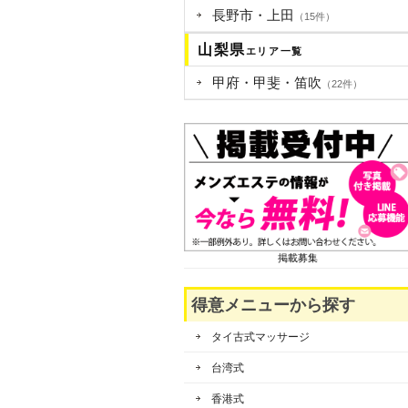
長野市・上田
（15件）
山梨県
エリア一覧
甲府・甲斐・笛吹
（22件）
掲載募集
得意メニューから探す
タイ古式マッサージ
台湾式
香港式