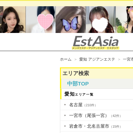
ホーム
愛知 アジアンエステ
一宮
エリア検索
中部TOP
愛知
エリア一覧
名古屋
（210件）
一宮市（尾張一宮）
（42件）
岩倉市・北名古屋市
（15件）