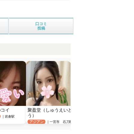
口コミ
投稿
のコイ
聚盈堂（しゅうえいど
ゆりかご名古屋　一
Utop
う）
宮ルーム
アジア
｜岩倉駅
アジアン
日本人
｜一宮市 石刀駅
｜一宮駅