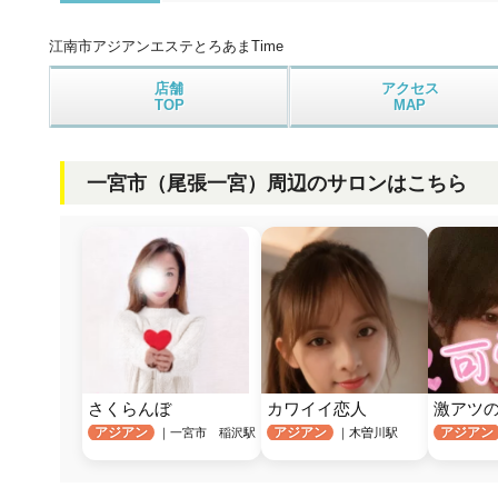
江南市アジアンエステ
とろあまTime
店舗
アクセス
TOP
MAP
一宮市（尾張一宮）周辺のサロンはこちら
さくらんぼ
カワイイ恋人
激アツ
アジアン
アジアン
アジアン
｜一宮市 稲沢駅
｜木曽川駅