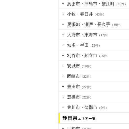
あま市・津島市・蟹江町
（15件）
小牧・春日井
（43件）
尾張旭・瀬戸・長久手
（19件）
大府市・東海市
（17件）
知多・半田
（29件）
刈谷市・知立市
（25件）
安城市
（19件）
岡崎市
（22件）
豊田市
（22件）
豊橋市
（22件）
豊川市・蒲郡市
（9件）
静岡県
エリア一覧
浜松市