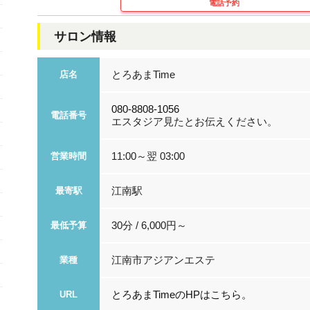
電話予約
サロン情報
とろあまTime
店名
080-8808-1056
電話番号
エスタジア見たとお伝えください。
11:00～翌 03:00
営業時間
江南駅
最寄駅
30分 / 6,000円～
最低予算
江南市アジアンエステ
業種
とろあまTimeのHPはこちら。
URL