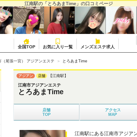
江南駅の「とろあまTime」の口コミページ
全国TOP
お気に入り一覧
メンズエステ求人
市（尾張一宮） アジアンエステ
とろあまTime
【江南駅】
アジアン
店舗
江南市アジアンエステ
とろあまTime
店舗
アクセス
TOP
MAP
江南駅にある江南市アジアン