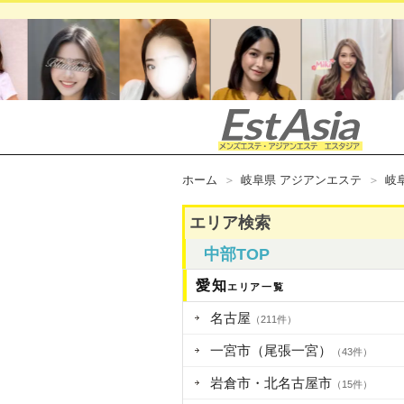
ホーム
岐阜県 アジアンエステ
岐
エリア検索
中部TOP
愛知
エリア一覧
名古屋
（211件）
一宮市（尾張一宮）
（43件）
岩倉市・北名古屋市
（15件）