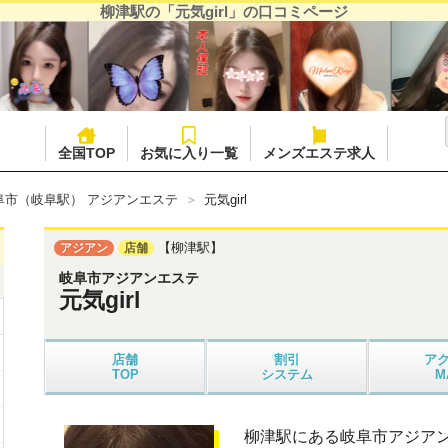
柳津駅の「元気girl」の口コミページ
全国TOP
お気に入り一覧
メンズエステ求人
阜市（岐阜駅） アジアンエステ
元気girl
【柳津駅】
アジアン
店舗
岐阜市アジアンエステ
元気girl
店舗
割引
ア
TOP
システム
M
柳津駅にある岐阜市アジアンエ