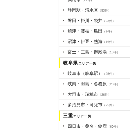
（77件）
静岡駅・清水区
（53件）
磐田・掛川・袋井
（23件）
焼津・藤枝・島田
（7件）
沼津・伊豆・熱海
（16件）
富士・三島・御殿場
（13件）
岐阜県
エリア一覧
岐阜市（岐阜駅）
（25件）
岐南・羽島・各務原
（28件）
大垣市・瑞穂市
（26件）
多治見市・可児市
（25件）
三重
エリア一覧
四日市・桑名・鈴鹿
（60件）