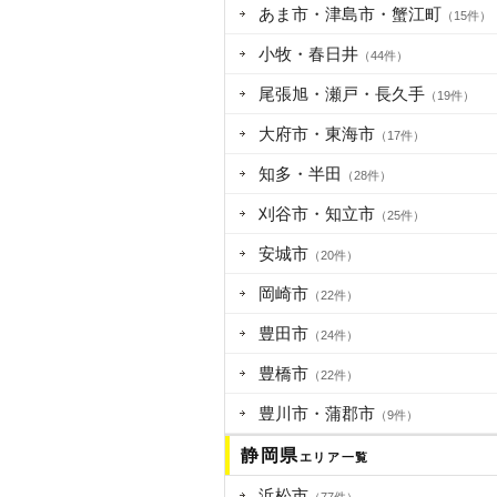
あま市・津島市・蟹江町
（15件）
小牧・春日井
（44件）
尾張旭・瀬戸・長久手
（19件）
大府市・東海市
（17件）
知多・半田
（28件）
刈谷市・知立市
（25件）
安城市
（20件）
岡崎市
（22件）
豊田市
（24件）
豊橋市
（22件）
豊川市・蒲郡市
（9件）
静岡県
エリア一覧
浜松市