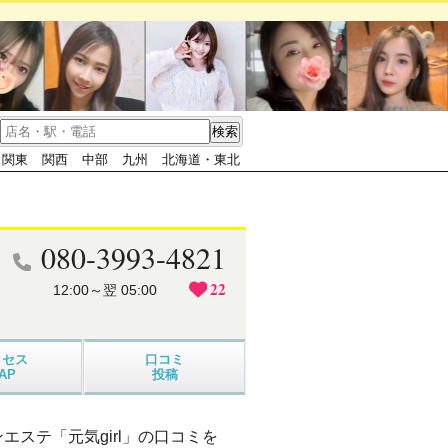
関東
関西
中部
九州
北海道・東北
080-3993-4821
22
12:00～翌 05:00
クセス
口コミ
AP
投稿
ステ「元気girl」の口コミを