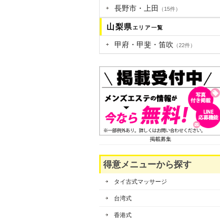
長野市・上田
（15件）
山梨県
エリア一覧
甲府・甲斐・笛吹
（22件）
掲載募集
得意メニューから探す
タイ古式マッサージ
台湾式
香港式