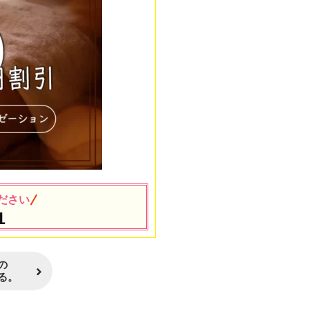
ださい
1
の
る。