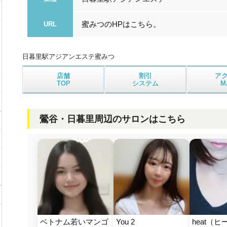
蜜みつのHPはこちら。
URL
日暮里駅アジアンエステ
蜜みつ
店舗
割引
ア
TOP
システム
M
鶯谷・日暮里周辺のサロンはこちら
ベトナム若いマンゴ
You 2
heat（ヒ