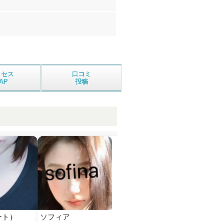
クセス
口コミ
AP
投稿
ート）
ソフィア
泰舒
麗し