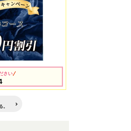
ださい
4
る。