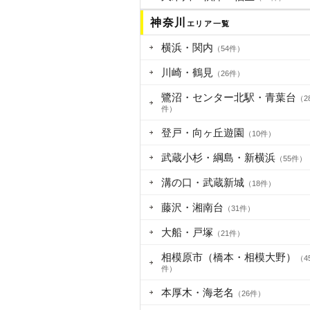
神奈川
エリア一覧
横浜・関内
（54件）
川崎・鶴見
（26件）
鷺沼・センター北駅・青葉台
（2
件）
登戸・向ヶ丘遊園
（10件）
武蔵小杉・綱島・新横浜
（55件）
溝の口・武蔵新城
（18件）
藤沢・湘南台
（31件）
大船・戸塚
（21件）
相模原市（橋本・相模大野）
（4
件）
本厚木・海老名
（26件）