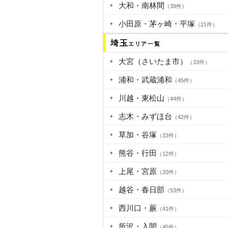
大和・南林間
（39件）
小田原・茅ヶ崎・平塚
（21件）
埼玉
エリア一覧
大宮（さいたま市）
（33件）
浦和・武蔵浦和
（45件）
川越・東松山
（44件）
志木・みずほ台
（42件）
草加・谷塚
（33件）
熊谷・行田
（12件）
上尾・宮原
（20件）
越谷・春日部
（53件）
西川口・蕨
（41件）
所沢・入間
（45件）