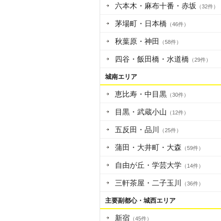
六本木・麻布十番・赤坂
（32件）
茅場町・日本橋
（46件）
秋葉原・神田
（58件）
四谷・飯田橋・水道橋
（29件）
城南エリア
恵比寿・中目黒
（30件）
目黒・武蔵小山
（12件）
五反田・品川
（25件）
蒲田・大井町・大森
（59件）
自由が丘・学芸大学
（14件）
三軒茶屋・二子玉川
（36件）
主要副都心・城西エリア
新宿
（45件）