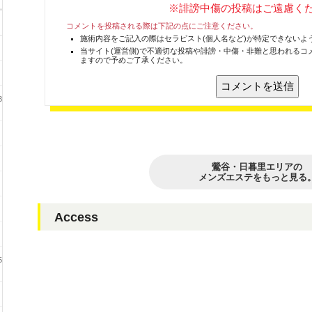
※誹謗中傷の投稿はご遠慮く
コメントを投稿される際は下記の点にご注意ください。
施術内容をご記入の際はセラピスト(個人名など)が特定できないよ
当サイト(運営側)で不適切な投稿や誹謗・中傷・非難と思われるコ
ますので予めご了承ください。
8
鶯谷・日暮里エリアの
メンズエステをもっと見る
Access
5