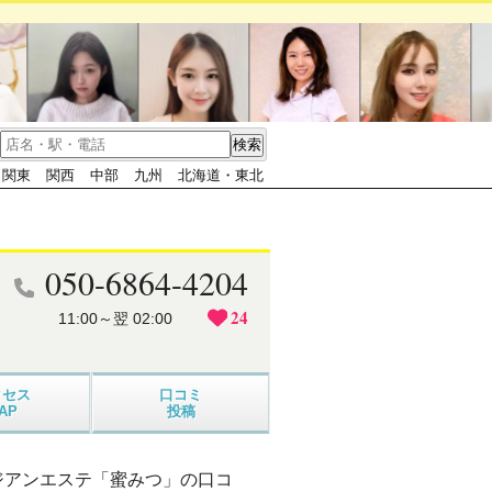
関東
関西
中部
九州
北海道・東北
050-6864-4204
24
11:00～翌 02:00
クセス
口コミ
AP
投稿
ジアンエステ「蜜みつ」の口コ