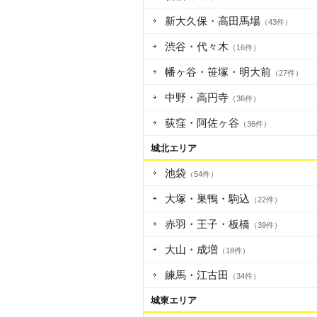
新大久保・高田馬場
（43件）
渋谷・代々木
（16件）
幡ヶ谷・笹塚・明大前
（27件）
中野・高円寺
（36件）
荻窪・阿佐ヶ谷
（36件）
城北エリア
池袋
（54件）
大塚・巣鴨・駒込
（22件）
赤羽・王子・板橋
（39件）
大山・成増
（18件）
練馬・江古田
（34件）
城東エリア