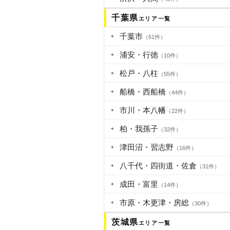
千葉県
エリア一覧
千葉市
（61件）
浦安・行徳
（10件）
松戸・八柱
（55件）
船橋・西船橋
（44件）
市川・本八幡
（22件）
柏・我孫子
（32件）
津田沼・習志野
（16件）
八千代・四街道・佐倉
（31件）
成田・富里
（14件）
市原・木更津・房総
（30件）
茨城県
エリア一覧