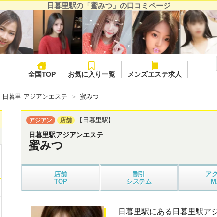
日暮里駅の「蜜みつ」の口コミページ
全国TOP
お気に入り一覧
メンズエステ求人
・日暮里 アジアンエステ
蜜みつ
【日暮里駅】
アジアン
店舗
日暮里駅アジアンエステ
蜜みつ
店舗
割引
ア
TOP
システム
M
日暮里駅にある日暮里駅ア