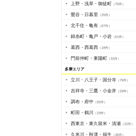
上野・浅草・御徒町
（76件）
鶯谷・日暮里
（25件）
北千住・亀有
（67件）
錦糸町・亀戸・小岩
（61件）
葛西・西葛西
（18件）
門前仲町・東陽町
（32件）
多摩エリア
立川・八王子・国分寺
（79件）
吉祥寺・三鷹・小金井
（29件）
調布・府中
（55件）
町田・鶴川
（19件）
西東京・東久留米・清瀬
（22件）
久米川・秋津・福生
（30件）