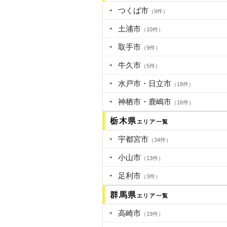
つくば市
（9件）
土浦市
（10件）
取手市
（9件）
牛久市
（5件）
水戸市・日立市
（18件）
神栖市・鹿嶋市
（16件）
栃木県
エリア一覧
宇都宮市
（34件）
小山市
（13件）
足利市
（3件）
群馬県
エリア一覧
高崎市
（19件）