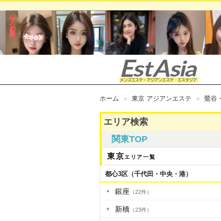
ホーム
東京 アジアンエステ
鶯谷
エリア検索
関東TOP
東京
エリア一覧
都心3区（千代田・中央・港）
銀座
（22件）
新橋
（23件）