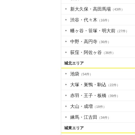
新大久保・高田馬場
（43件）
渋谷・代々木
（16件）
幡ヶ谷・笹塚・明大前
（27件）
中野・高円寺
（36件）
荻窪・阿佐ヶ谷
（36件）
城北エリア
池袋
（54件）
大塚・巣鴨・駒込
（22件）
赤羽・王子・板橋
（39件）
大山・成増
（18件）
練馬・江古田
（34件）
城東エリア