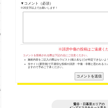
コメント
（必須）
※20文字以上でお願いします！
8
※誹謗中傷の投稿はご遠慮く
コメントを投稿される際は下記の点にご注意ください。
施術内容をご記入の際はセラピスト(個人名など)が特定できないよ
当サイト(運営側)で不適切な投稿や誹謗・中傷・非難と思われるコ
ますので予めご了承ください。
5
鶯谷・日暮里エリアの
メンズエステをもっと見る