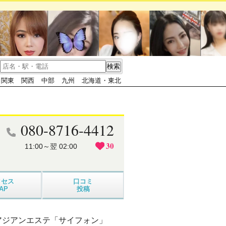
関東
関西
中部
九州
北海道・東北
080-8716-4412
30
11:00～翌 02:00
クセス
口コミ
AP
投稿
アジアンエステ「サイフォン」