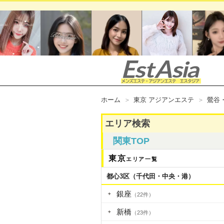
ホーム
東京 アジアンエステ
鶯谷
エリア検索
関東TOP
東京
エリア一覧
都心3区（千代田・中央・港）
銀座
（22件）
新橋
（23件）