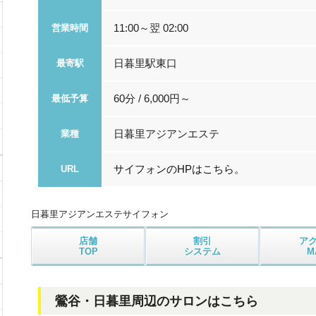
11:00～翌 02:00
営業時間
日暮里駅東口
最寄駅
60分 / 6,000円～
最低予算
日暮里アジアンエステ
業種
サイフォンのHPはこちら。
URL
日暮里アジアンエステ
サイフォン
店舗
割引
ア
TOP
システム
M
鶯谷・日暮里周辺のサロンはこちら