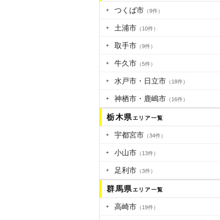
つくば市
（9件）
土浦市
（10件）
取手市
（9件）
牛久市
（5件）
水戸市・日立市
（18件）
神栖市・鹿嶋市
（16件）
栃木県
エリア一覧
宇都宮市
（34件）
小山市
（13件）
足利市
（3件）
群馬県
エリア一覧
高崎市
（19件）