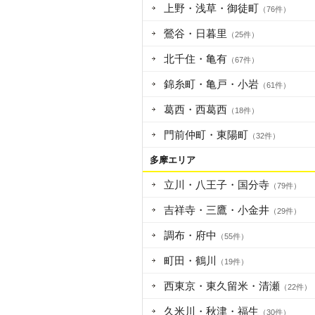
上野・浅草・御徒町
（76件）
鶯谷・日暮里
（25件）
北千住・亀有
（67件）
錦糸町・亀戸・小岩
（61件）
葛西・西葛西
（18件）
門前仲町・東陽町
（32件）
多摩エリア
立川・八王子・国分寺
（79件）
吉祥寺・三鷹・小金井
（29件）
調布・府中
（55件）
町田・鶴川
（19件）
西東京・東久留米・清瀬
（22件）
久米川・秋津・福生
（30件）