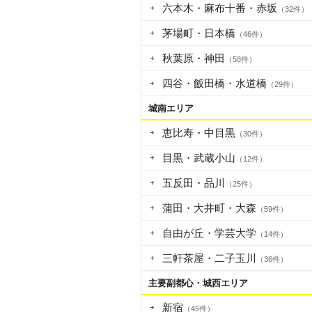
六本木・麻布十番・赤坂
（32件）
茅場町・日本橋
（46件）
秋葉原・神田
（58件）
四谷・飯田橋・水道橋
（29件）
城南エリア
恵比寿・中目黒
（30件）
目黒・武蔵小山
（12件）
五反田・品川
（25件）
蒲田・大井町・大森
（59件）
自由が丘・学芸大学
（14件）
三軒茶屋・二子玉川
（36件）
主要副都心・城西エリア
新宿
（45件）