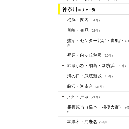
神奈川
エリア一覧
横浜・関内
（54件）
川崎・鶴見
（26件）
鷺沼・センター北駅・青葉台
（2
件）
登戸・向ヶ丘遊園
（10件）
武蔵小杉・綱島・新横浜
（55件）
溝の口・武蔵新城
（18件）
藤沢・湘南台
（31件）
大船・戸塚
（21件）
相模原市（橋本・相模大野）
（4
件）
本厚木・海老名
（26件）