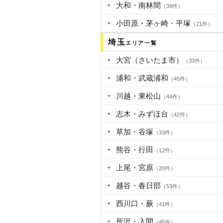
大和・南林間
（39件）
小田原・茅ヶ崎・平塚
（21件）
埼玉
エリア一覧
大宮（さいたま市）
（33件）
浦和・武蔵浦和
（45件）
川越・東松山
（44件）
志木・みずほ台
（42件）
草加・谷塚
（33件）
熊谷・行田
（12件）
上尾・宮原
（20件）
越谷・春日部
（53件）
西川口・蕨
（41件）
所沢・入間
（45件）