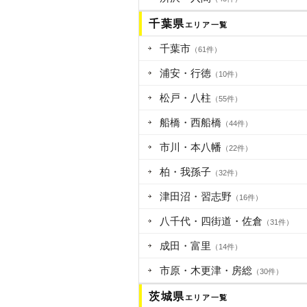
千葉県
エリア一覧
千葉市
（61件）
浦安・行徳
（10件）
松戸・八柱
（55件）
船橋・西船橋
（44件）
市川・本八幡
（22件）
柏・我孫子
（32件）
津田沼・習志野
（16件）
八千代・四街道・佐倉
（31件）
成田・富里
（14件）
市原・木更津・房総
（30件）
茨城県
エリア一覧