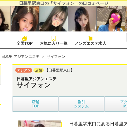
日暮里駅東口の「サイフォン」の口コミページ
全国TOP
お気に入り一覧
メンズエステ求人
・日暮里 アジアンエステ
サイフォン
【日暮里駅東口】
アジアン
店舗
日暮里アジアンエステ
サイフォン
店舗
割引
ア
TOP
システム
M
日暮里駅東口にある日暮里