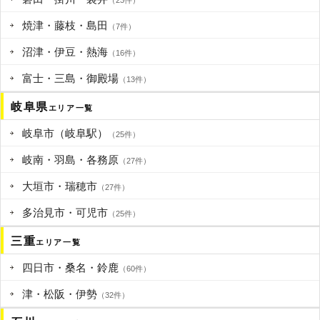
（23件）
焼津・藤枝・島田
（7件）
沼津・伊豆・熱海
（16件）
富士・三島・御殿場
（13件）
岐阜県
エリア一覧
岐阜市（岐阜駅）
（25件）
岐南・羽島・各務原
（27件）
大垣市・瑞穂市
（27件）
多治見市・可児市
（25件）
三重
エリア一覧
四日市・桑名・鈴鹿
（60件）
津・松阪・伊勢
（32件）