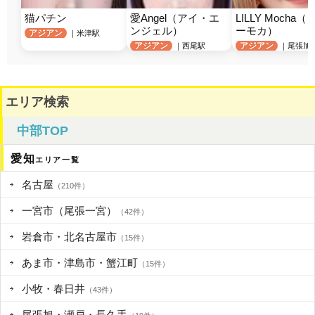
猫パチン
愛Angel（アイ・エ
LILLY Mocha（
ンジェル）
ーモカ）
アジアン
｜米津駅
アジアン
アジアン
｜西尾駅
｜尾張旭
エリア検索
中部TOP
愛知
エリア一覧
名古屋
（210件）
一宮市（尾張一宮）
（42件）
岩倉市・北名古屋市
（15件）
あま市・津島市・蟹江町
（15件）
小牧・春日井
（43件）
尾張旭・瀬戸・長久手