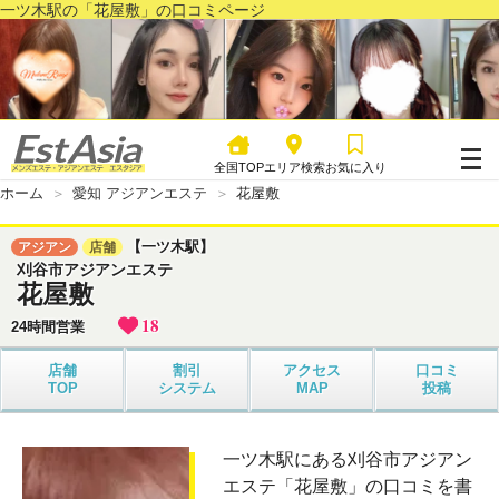
一ツ木駅の「花屋敷」の口コミページ
全国TOP
エリア検索
お気に入り
ホーム
愛知 アジアンエステ
花屋敷
【一ツ木駅】
アジアン
店舗
刈谷市アジアンエステ
花屋敷
18
24時間営業
店舗
割引
アクセス
口コミ
TOP
システム
MAP
投稿
一ツ木駅にある刈谷市アジアン
エステ「花屋敷」の口コミを書