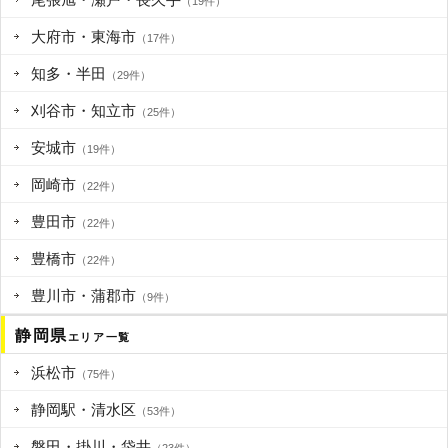
（19件）
大府市・東海市
（17件）
知多・半田
（29件）
刈谷市・知立市
（25件）
安城市
（19件）
岡崎市
（22件）
豊田市
（22件）
豊橋市
（22件）
豊川市・蒲郡市
（9件）
静岡県
エリア一覧
浜松市
（75件）
静岡駅・清水区
（53件）
磐田・掛川・袋井