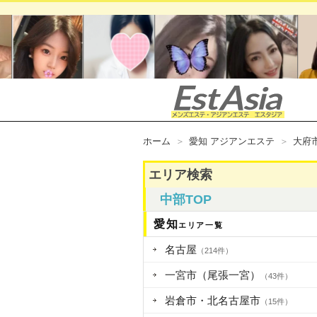
ホーム
愛知 アジアンエステ
大府
エリア検索
中部TOP
愛知
エリア一覧
名古屋
（214件）
一宮市（尾張一宮）
（43件）
岩倉市・北名古屋市
（15件）