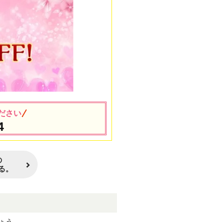
ださい
4
の
る。
ょう。