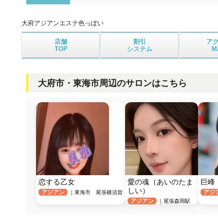
大府アジアンエステ
色っぽい
店舗
割引
ア
TOP
システム
M
大府市・東海市周辺のサロンはこちら
恋する乙女
愛の魂（あいのたま
巨峰
しい）
アジアン
アジ
｜東海市 尾張横須賀
アジアン
｜尾張森岡駅