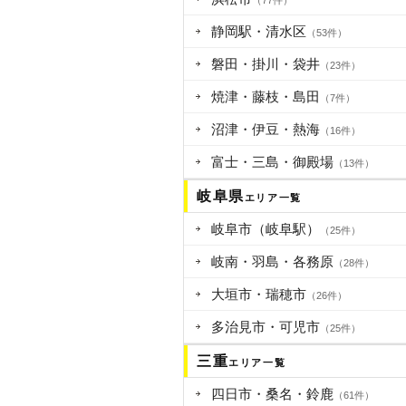
（77件）
静岡駅・清水区
（53件）
磐田・掛川・袋井
（23件）
焼津・藤枝・島田
（7件）
沼津・伊豆・熱海
（16件）
富士・三島・御殿場
（13件）
岐阜県
エリア一覧
岐阜市（岐阜駅）
（25件）
岐南・羽島・各務原
（28件）
大垣市・瑞穂市
（26件）
多治見市・可児市
（25件）
三重
エリア一覧
四日市・桑名・鈴鹿
（61件）