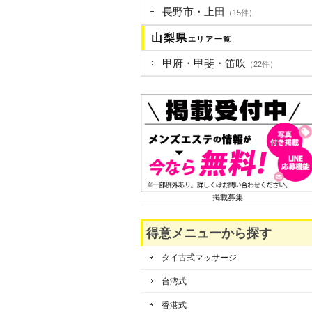
長野市・上田
（15件）
山梨県
エリア一覧
甲府・甲斐・笛吹
（22件）
掲載募集
得意メニューから探す
タイ古式マッサージ
台湾式
香港式