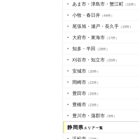
あま市・津島市・蟹江町
（15件）
小牧・春日井
（44件）
尾張旭・瀬戸・長久手
（19件）
大府市・東海市
（17件）
知多・半田
（28件）
刈谷市・知立市
（25件）
安城市
（20件）
岡崎市
（22件）
豊田市
（25件）
豊橋市
（23件）
豊川市・蒲郡市
（9件）
静岡県
エリア一覧
浜松市