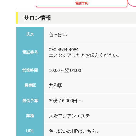
電話予約
サロン情報
色っぽい
店名
090-4544-4084
電話番号
エスタジア見たとお伝えください。
10:00～翌 04:00
営業時間
共和駅
最寄駅
30分 / 6,000円～
最低予算
大府アジアンエステ
業種
色っぽいのHPはこちら。
URL