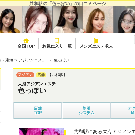
共和駅の「色っぽい」の口コミページ
全国TOP
お気に入り一覧
メンズエステ求人
市・東海市 アジアンエステ
色っぽい
【共和駅】
アジアン
店舗
大府アジアンエステ
色っぽい
店舗
割引
ア
TOP
システム
M
共和駅にある大府アジアン