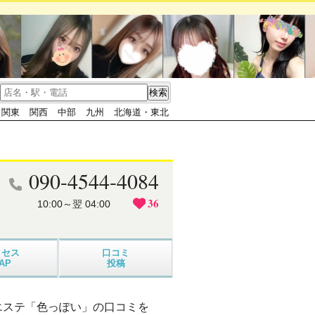
関東
関西
中部
九州
北海道・東北
090-4544-4084
36
10:00～翌 04:00
クセス
口コミ
AP
投稿
エステ「色っぽい」の口コミを