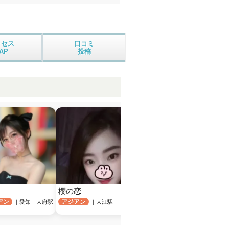
クセス
口コミ
AP
投稿
櫻の恋
THREE（スリー）
Aro
ラン
アン
アジアン
日本人
｜愛知 大府駅
｜大江駅
｜東海 太田川駅
アジ