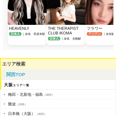
HEAVENLY
THE THERAPIST 
フラワー
CLUB IKOMA
日本人
アジアン
｜奈良 田原本駅
｜奈良駅
日本人
｜奈良 生駒駅
エリア検索
関西TOP
大阪
エリア一覧
梅田・北新地・福島
（30件）
難波
（20件）
日本橋（大阪）
（40件）