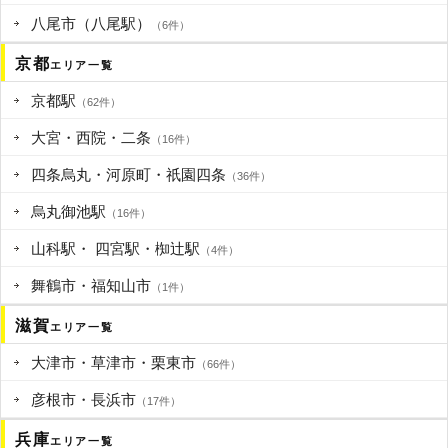
八尾市（八尾駅）
（6件）
京都
エリア一覧
京都駅
（62件）
大宮・西院・二条
（16件）
四条烏丸・河原町・祇園四条
（36件）
烏丸御池駅
（16件）
山科駅・ 四宮駅・椥辻駅
（4件）
舞鶴市・福知山市
（1件）
滋賀
エリア一覧
大津市・草津市・栗東市
（66件）
彦根市・長浜市
（17件）
兵庫
エリア一覧