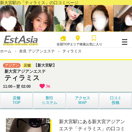
新大宮駅の「ティラミス」の口コミページ
全国TOP
エリア検索
お気に入り
ホーム
奈良 アジアンエステ
ティラミス
【新大宮駅】
アジアン
店舗
新大宮アジアンエステ
ティラミス
36
11:00～翌 02:00
店舗
割引
アクセス
口コミ
TOP
システム
MAP
投稿
新大宮駅にある新大宮アジアン
エステ「ティラミス」の口コミ