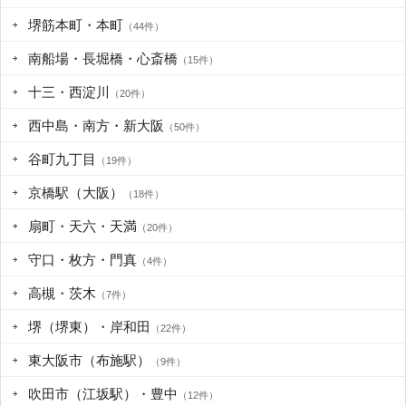
堺筋本町・本町
（44件）
南船場・長堀橋・心斎橋
（15件）
十三・西淀川
（20件）
西中島・南方・新大阪
（50件）
谷町九丁目
（19件）
京橋駅（大阪）
（18件）
扇町・天六・天満
（20件）
守口・枚方・門真
（4件）
高槻・茨木
（7件）
堺（堺東）・岸和田
（22件）
東大阪市（布施駅）
（9件）
吹田市（江坂駅）・豊中
（12件）