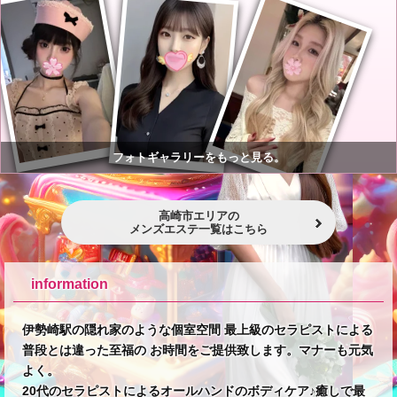
★
フォトギャラリーをもっと見る。
★
高崎市エリアの
メンズエステ一覧はこちら
★
information
伊勢崎駅の隠れ家のような個室空間 最上級のセラピストによる
普段とは違った至福の お時間をご提供致します。マナーも元気
よく。
20代のセラピストによるオールハンドのボディケア♪癒しで最