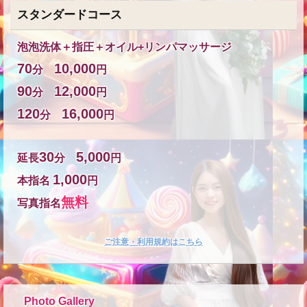
スタンダードコース
泡泡洗体＋指圧＋オイル+リンパマッサージ
70
10,000
分
円
90
12,000
★
分
円
120
16,000
分
円
30
5,000
延長
分
円
1,000
本指名
円
無料
写真指名
★
ご注意・利用規約はこちら
Photo Gallery