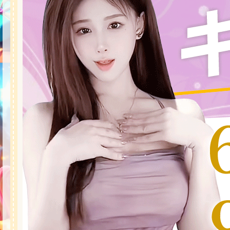
★
★
★