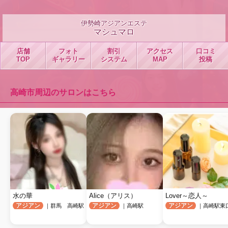
伊勢崎アジアンエステ
マシュマロ
店舗
フォト
割引
アクセス
口コミ
TOP
ギャラリー
システム
MAP
投稿
高崎市周辺のサロンはこちら
水の華
Alice（アリス）
Lover～恋人～
アジアン
アジアン
アジアン
｜群馬 高崎駅
｜高崎駅
｜高崎駅東