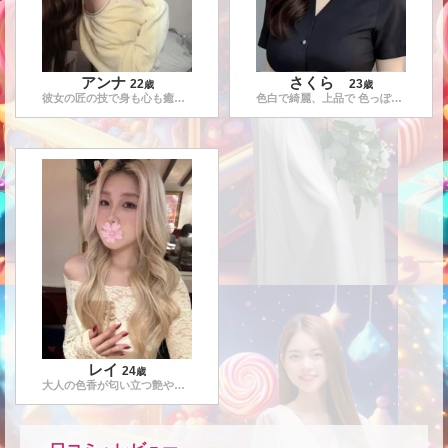
アンナ
さくら
22
23
歳
歳
彼女の匠の技で身も心も癒されること間違い無しです。施術技術も
...
色白で綺麗、上品で 色っぽいセラピストです。 一流の技術で癒
レイ
24
歳
大人の色香が匂い立つ艶やかなエステティシャンです。