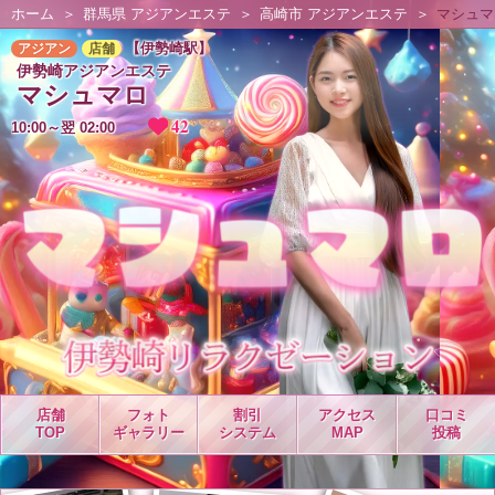
ホーム
群馬県 アジアンエステ
高崎市 アジアンエステ
マシュマ
【伊勢崎駅】
アジアン
店舗
伊勢崎アジアンエステ
マシュマロ
42
10:00～翌 02:00
★
店舗
フォト
割引
アクセス
口コミ
TOP
ギャラリー
システム
MAP
投稿