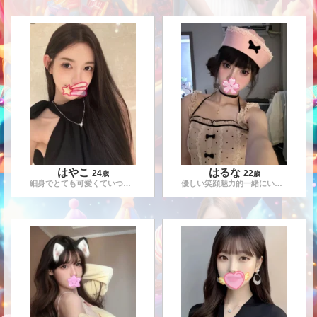
はやこ
はるな
24
22
歳
歳
細身でとても可愛くていつも笑顔素敵なセラピストです。楽しく会
...
優しい笑顔魅力的一緒にいるだけで気持ちを和ませてくれるセラピ