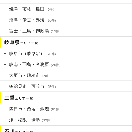
焼津・藤枝・島田
（6件）
沼津・伊豆・熱海
（16件）
富士・三島・御殿場
（13件）
岐阜県
エリア一覧
岐阜市（岐阜駅）
（26件）
岐南・羽島・各務原
（28件）
大垣市・瑞穂市
（26件）
多治見市・可児市
（25件）
三重
エリア一覧
四日市・桑名・鈴鹿
（61件）
津・松阪・伊勢
（32件）
石川