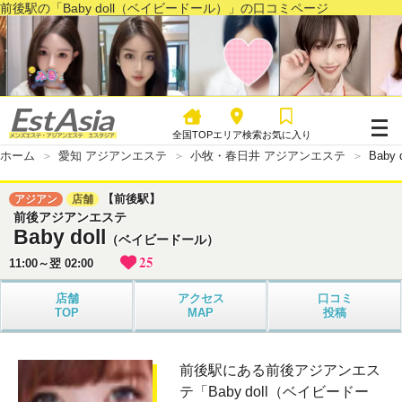
前後駅の「Baby doll（ベイビードール）」の口コミページ
全国TOP
エリア検索
お気に入り
ホーム
愛知 アジアンエステ
小牧・春日井 アジアンエステ
Bab
【前後駅】
アジアン
店舗
前後アジアンエステ
Baby doll
（ベイビードール）
25
11:00～翌 02:00
店舗
アクセス
口コミ
TOP
MAP
投稿
前後駅にある前後アジアンエス
テ「Baby doll（ベイビードー