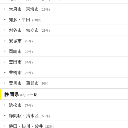
大府市・東海市
（17件）
知多・半田
（28件）
刈谷市・知立市
（25件）
安城市
（20件）
岡崎市
（22件）
豊田市
（24件）
豊橋市
（25件）
豊川市・蒲郡市
（9件）
静岡県
エリア一覧
浜松市
（77件）
静岡駅・清水区
（53件）
磐田・掛川・袋井
（23件）