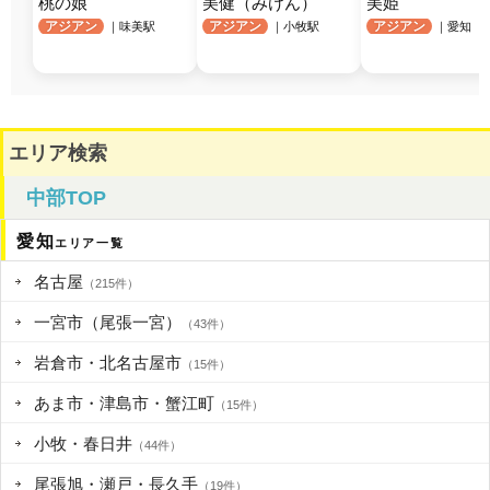
桃の娘
美健（みけん）
美姫
アジアン
アジアン
アジアン
｜味美駅
｜小牧駅
｜愛知 
エリア検索
中部TOP
愛知
エリア一覧
名古屋
（215件）
一宮市（尾張一宮）
（43件）
岩倉市・北名古屋市
（15件）
あま市・津島市・蟹江町
（15件）
小牧・春日井
（44件）
尾張旭・瀬戸・長久手
（19件）