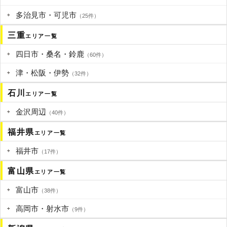
多治見市・可児市
（25件）
三重
エリア一覧
四日市・桑名・鈴鹿
（60件）
津・松阪・伊勢
（32件）
石川
エリア一覧
金沢周辺
（40件）
福井県
エリア一覧
福井市
（17件）
富山県
エリア一覧
富山市
（38件）
高岡市・射水市
（9件）