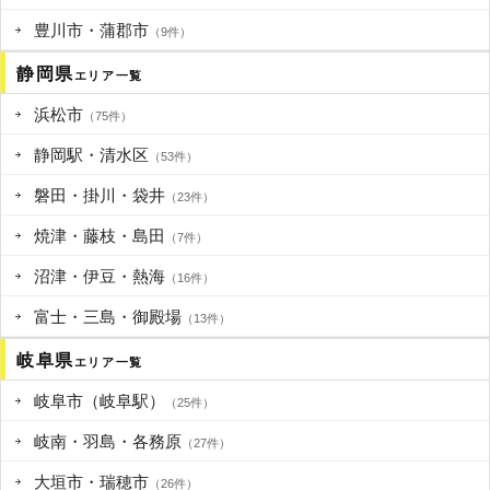
豊川市・蒲郡市
（9件）
静岡県
エリア一覧
浜松市
（75件）
静岡駅・清水区
（53件）
磐田・掛川・袋井
（23件）
焼津・藤枝・島田
（7件）
沼津・伊豆・熱海
（16件）
富士・三島・御殿場
（13件）
岐阜県
エリア一覧
岐阜市（岐阜駅）
（25件）
岐南・羽島・各務原
（27件）
大垣市・瑞穂市
（26件）