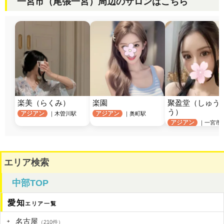
一宮市（尾張一宮）周辺のサロンはこちら
楽美（らくみ）
楽園
聚盈堂（しゅう
う）
アジアン
アジアン
｜木曽川駅
｜奥町駅
アジアン
｜一宮市
エリア検索
中部TOP
愛知
エリア一覧
名古屋
（210件）