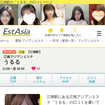
江南駅の「うるる」の口コミページ
全国TOP
エリア検索
お気に入り
ホーム
愛知 アジアンエステ
一宮市（尾張一宮） アジアンエステ
【江南駅】
アジアン
店舗
江南アジアンエステ
うるる
18
11:00～翌 02:00
店舗
割引
アクセス
口コミ
TOP
システム
MAP
投稿
江南駅にある江南アジアンエス
テ「うるる」の口コミを書いて