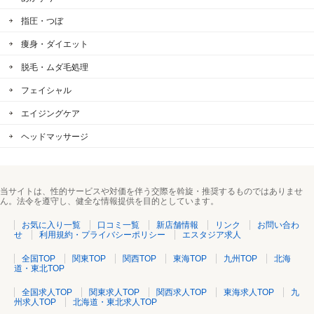
指圧・つぼ
痩身・ダイエット
脱毛・ムダ毛処理
フェイシャル
エイジングケア
ヘッドマッサージ
当サイトは、性的サービスや対価を伴う交際を斡旋・推奨するものではありませ
ん。法令を遵守し、健全な情報提供を目的としています。
お気に入り一覧
口コミ一覧
新店舗情報
リンク
お問い合わ
せ
利用規約・プライバシーポリシー
エスタジア求人
全国TOP
関東TOP
関西TOP
東海TOP
九州TOP
北海
道・東北TOP
全国求人TOP
関東求人TOP
関西求人TOP
東海求人TOP
九
州求人TOP
北海道・東北求人TOP