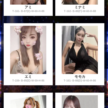
アミ
ミナミ
-
-
-
(
)
-
-
-
-
-
-
-
(
)
-
-
-
-
T
161
B
87
E
W
60
H
88
T
162
B
88
F
W
60
H
88
エミ
モモカ
-
-
-
(
)
-
-
-
-
-
-
-
(
)
-
-
-
-
T
159
B
85
E
W
59
H
86
T
161
B
88
D
W
60
H
86