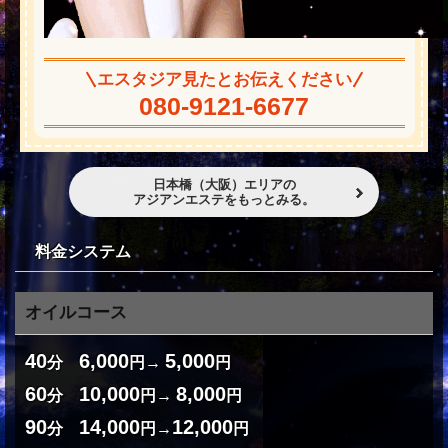
エスタジア見たとお伝えください
080-9121-6677
日本橋（大阪）エリアの
アジアンエステをもっとみる。
料金システム
オイルコース
40
6,000
5,000
分
円→
円
60
10,000
8,000
分
円→
円
90
14,000
12,000
分
円→
円