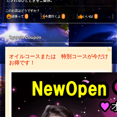
たされるひとときをご提供。
このお店はどうですか？
0
2
0
頑張って
今度行くよ
いいね!
System Coupon
オイルコースまたは 特別コースが今だけ
お得です！