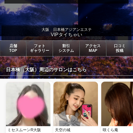
大阪 日本橋アジアンエステ
VIPタイちゃい
店舗
フォト
割引
アクセス
口コミ
TOP
ギャラリー
システム
MAP
投稿
日本橋（大阪）周辺のサロンはこちら
ミセスムーンR大阪
天空の城
咲くら庵　