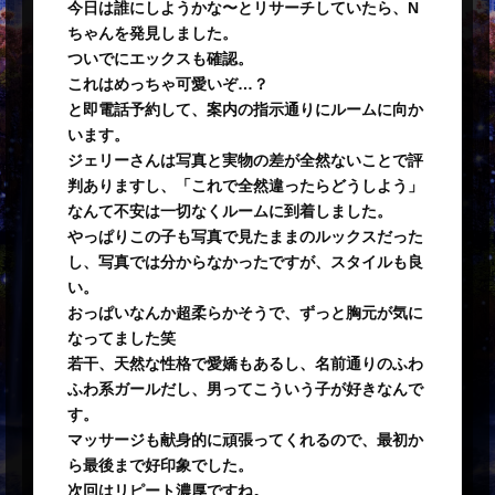
今日は誰にしようかな〜とリサーチしていたら、N
ちゃんを発見しました。
ついでにエックスも確認。
これはめっちゃ可愛いぞ…？
と即電話予約して、案内の指示通りにルームに向か
います。
ジェリーさんは写真と実物の差が全然ないことで評
判ありますし、「これで全然違ったらどうしよう」
なんて不安は一切なくルームに到着しました。
やっぱりこの子も写真で見たままのルックスだった
し、写真では分からなかったですが、スタイルも良
い。
おっぱいなんか超柔らかそうで、ずっと胸元が気に
なってました笑
若干、天然な性格で愛嬌もあるし、名前通りのふわ
ふわ系ガールだし、男ってこういう子が好きなんで
す。
マッサージも献身的に頑張ってくれるので、最初か
ら最後まで好印象でした。
次回はリピート濃厚ですね。