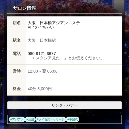
サロン情報
店名
大阪 日本橋アジアンエステ
VIPタイちゃい
駅名
大阪 日本橋駅
電話
080-9121-6677
「エスタジア見た！」とお伝えください。
営時
12:00～翌 05:00
料金
40分 5,000円～
リンク・バナー
#
アジアン
#
店舗
#
タイ古式マッサージ
#
中国式