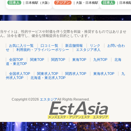
日本人
アジアン
日本人
｜日本橋駅（大阪）
｜大阪・日本橋駅
｜日本橋
当サイトは、性的サービスや対価を伴う交際を斡旋・推奨するものではありませ
ん。法令を遵守し、健全な情報提供を目的としています。
お気に入り一覧
口コミ一覧
新店舗情報
リンク
お問い合わ
せ
利用規約・プライバシーポリシー
エスタジア求人
全国TOP
関東TOP
関西TOP
東海TOP
九州TOP
北海
道・東北TOP
全国求人TOP
関東求人TOP
関西求人TOP
東海求人TOP
九
州求人TOP
北海道・東北求人TOP
Copyright ©2026
エスタジア
All Rights Reserved.