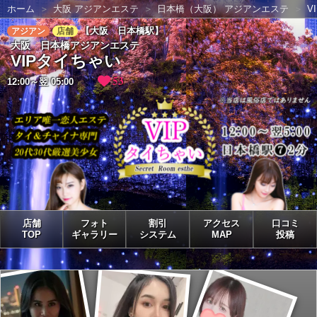
ホーム
大阪 アジアンエステ
日本橋（大阪） アジアンエステ
V
【大阪 日本橋駅】
アジアン
店舗
大阪 日本橋アジアンエステ
VIPタイちゃい
53
12:00～翌 05:00
店舗
フォト
割引
アクセス
口コミ
TOP
ギャラリー
システム
MAP
投稿