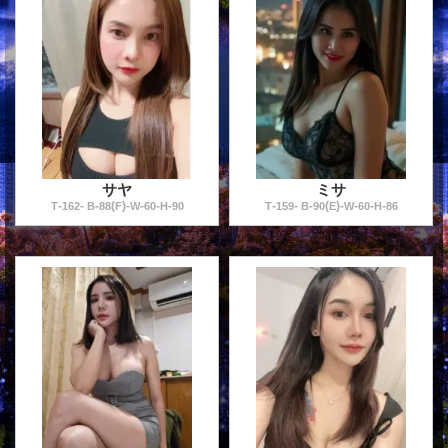
サヤ
ミサ
-
-
-
(
)
-
-
-
-
-
-
-
(
)
-
-
-
-
T
162
B
88
F
W
60
H
90
T
159
B
90
E
W
60
H
86