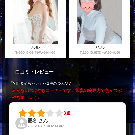
ルル
ハル
-
-
-
(
)
-
-
-
-
-
(
)
-
-
T
160
B
87
F
W
60
H
86
T:
160
B:
87
D
W:
60
H:
86
口コミ・レビュー
「VIPタイちゃい」へ1件のつぶやき
みんなのつぶやきコーナーです。常識の範囲内で色々つぶ
やきましょう。
3点
匿名 さん
2026/07/15 at 6:34 AM