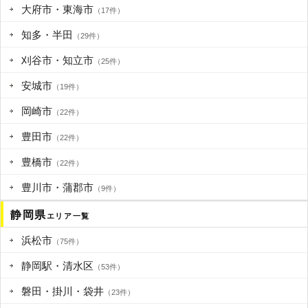
大府市・東海市
（17件）
知多・半田
（29件）
刈谷市・知立市
（25件）
安城市
（19件）
岡崎市
（22件）
豊田市
（22件）
豊橋市
（22件）
豊川市・蒲郡市
（9件）
静岡県
エリア一覧
浜松市
（75件）
静岡駅・清水区
（53件）
磐田・掛川・袋井
（23件）