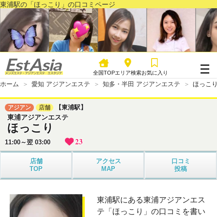
東浦駅の「ほっこり」の口コミページ
全国TOP
エリア検索
お気に入り
ホーム
愛知 アジアンエステ
知多・半田 アジアンエステ
ほっこ
【東浦駅】
アジアン
店舗
東浦アジアンエステ
ほっこり
23
11:00～翌 03:00
店舗
アクセス
口コミ
TOP
MAP
投稿
東浦駅にある東浦アジアンエス
テ「ほっこり」の口コミを書い