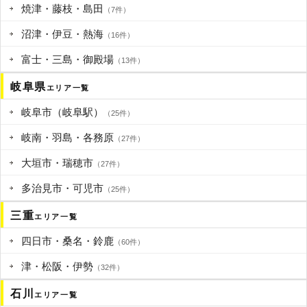
焼津・藤枝・島田
（7件）
沼津・伊豆・熱海
（16件）
富士・三島・御殿場
（13件）
岐阜県
エリア一覧
岐阜市（岐阜駅）
（25件）
岐南・羽島・各務原
（27件）
大垣市・瑞穂市
（27件）
多治見市・可児市
（25件）
三重
エリア一覧
四日市・桑名・鈴鹿
（60件）
津・松阪・伊勢
（32件）
石川
エリア一覧