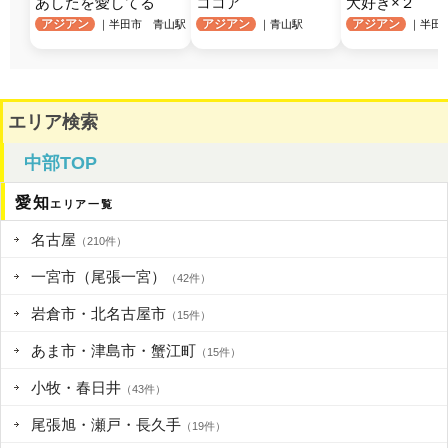
あしたを愛してる
ココア
大好き×２
アジアン
アジアン
アジアン
｜半田市 青山駅
｜青山駅
｜半田
エリア検索
中部TOP
愛知
エリア一覧
名古屋
（210件）
一宮市（尾張一宮）
（42件）
岩倉市・北名古屋市
（15件）
あま市・津島市・蟹江町
（15件）
小牧・春日井
（43件）
尾張旭・瀬戸・長久手
（19件）