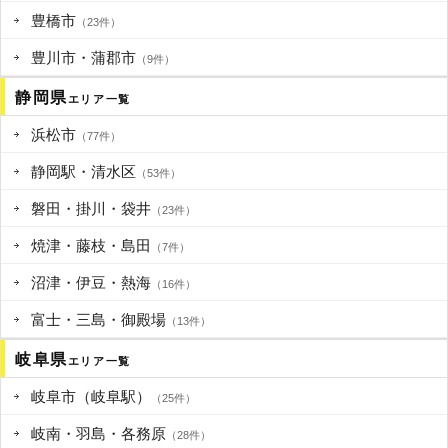
豊橋市
（23件）
豊川市・蒲郡市
（9件）
静岡県
エリア一覧
浜松市
（77件）
静岡駅・清水区
（53件）
磐田・掛川・袋井
（23件）
焼津・藤枝・島田
（7件）
沼津・伊豆・熱海
（16件）
富士・三島・御殿場
（13件）
岐阜県
エリア一覧
岐阜市（岐阜駅）
（25件）
岐南・羽島・各務原
（28件）