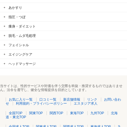
あかすり
指圧・つぼ
痩身・ダイエット
脱毛・ムダ毛処理
フェイシャル
エイジングケア
ヘッドマッサージ
当サイトは、性的サービスや対価を伴う交際を斡旋・推奨するものではありませ
ん。法令を遵守し、健全な情報提供を目的としています。
お気に入り一覧
口コミ一覧
新店舗情報
リンク
お問い合わ
せ
利用規約・プライバシーポリシー
エスタジア求人
全国TOP
関東TOP
関西TOP
東海TOP
九州TOP
北海
道・東北TOP
全国求人TOP
関東求人TOP
関西求人TOP
東海求人TOP
九