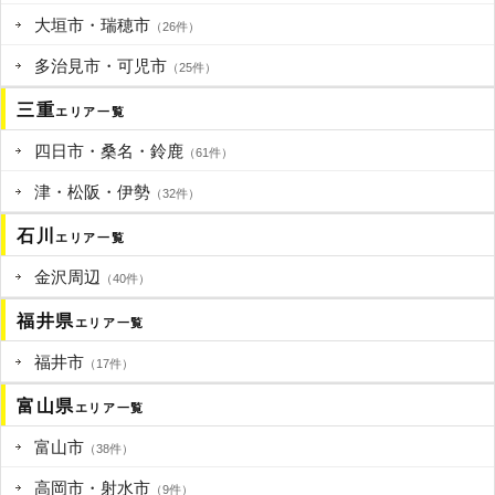
大垣市・瑞穂市
（26件）
多治見市・可児市
（25件）
三重
エリア一覧
四日市・桑名・鈴鹿
（61件）
津・松阪・伊勢
（32件）
石川
エリア一覧
金沢周辺
（40件）
福井県
エリア一覧
福井市
（17件）
富山県
エリア一覧
富山市
（38件）
高岡市・射水市
（9件）