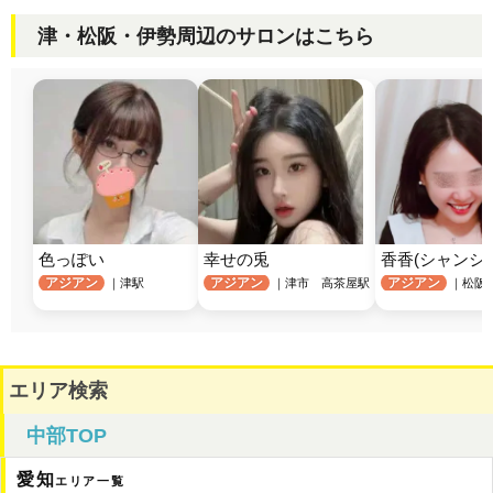
津・松阪・伊勢周辺のサロンはこちら
色っぽい
幸せの兎
香香(シャンシ
アジアン
アジアン
アジアン
｜津駅
｜津市 高茶屋駅
｜松阪
エリア検索
中部TOP
愛知
エリア一覧