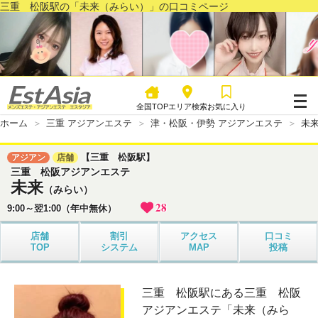
三重 松阪駅の「未来（みらい）」の口コミページ
全国TOP
エリア検索
お気に入り
ホーム
三重 アジアンエステ
津・松阪・伊勢 アジアンエステ
未
【三重 松阪駅】
アジアン
店舗
三重 松阪アジアンエステ
未来
（みらい）
28
9:00～翌1:00（年中無休）
店舗
割引
アクセス
口コミ
TOP
システム
MAP
投稿
三重 松阪駅にある三重 松阪
アジアンエステ「未来（みら